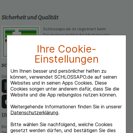
Sicherheit und Qualität
Schlossapo.de ist registriert beim
Deutschen Institut für Medizinische
Dokumentation und Information.
Ihre Cookie-
Einstellungen
schlossapo.de-App
Um Ihnen besser und persönlicher helfen zu
Die App von schlossapo.de jetzt mit E-Rezept-Scanner
können, verwendet SCHLOSSAPO.de auf seinen
Websites und in seinen Apps Cookies. Diese
Cookies sorgen unter anderem dafür, dass Sie die
Website und die App reibungslos nutzen können.
Weitergehende Informationen finden Sie in unserer
Datenschutzerklärung
.
Unsere Zahlungsarten
Bitte wählen Sie nachfolgend, welche Cookies
Bequem und sicher - Wählen Sie aus unseren verschiedenen
gesetzt werden dürfen, und bestätigen Sie dies
Zahlungsmöglichkeiten: