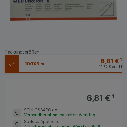
Packungsgrößen
6,81 €
¹
100X5 ml
13,62 €
pro 1 l
6,81 €
¹
SCHLOSSAPO.de
:
Versandbereit am nächsten Werktag
Schloss Apotheke
:
Abholbereit ab nächsten Werktag 08:30,