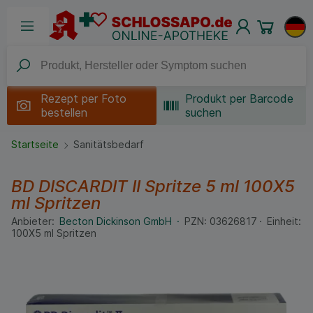
Rezept per
Foto
Produkt per Barcode
bestellen
suchen
Startseite
Sanitätsbedarf
BD DISCARDIT II Spritze 5 ml
100X5
ml
Spritzen
Anbieter:
Becton Dickinson GmbH
PZN:
03626817
Einheit:
100X5
ml
Spritzen