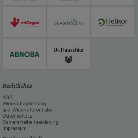
Informationen über die Art und Weise der Nutzung
unserer Website sammeln, mit deren Hilfe wir
unsere Website weiter für Sie optimieren können,
den Inhalt auf unserer Website aber auch die
Werbung auf Drittseiten möglichst relevant für Sie
zu gestalten. Bitte beachten Sie, dass Daten
hierfür teilweise an Dritte wie z.B. Google oder
soziale Medien übertragen werden.
Rechtliches
AGB
Widerrufsbelehrung
und Widerrufsformular
Datenschutz
Barrierefreiheitserklärung
Impressum