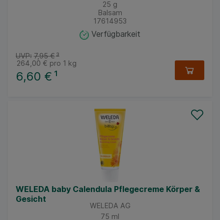
25
g
Balsam
17614953
Verfügbarkeit
UVP:
7,95 €
³
264,00 €
pro 1 kg
6,60 €
¹
WELEDA baby Calendula Pflegecreme Körper &
Gesicht
WELEDA AG
75
ml