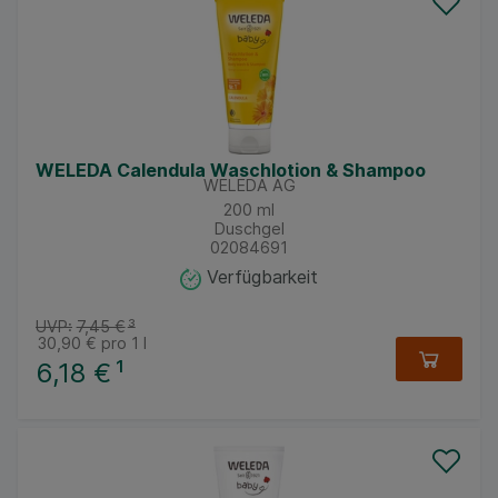
WELEDA Calendula Waschlotion & Shampoo
WELEDA AG
200
ml
Duschgel
02084691
Verfügbarkeit
UVP:
7,45 €
³
30,90 €
pro 1 l
6,18 €
¹