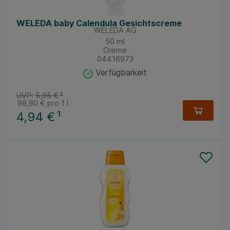
WELEDA baby Calendula Gesichtscreme
WELEDA AG
50
ml
Creme
04416973
Verfügbarkeit
UVP:
5,95 €
³
98,80 €
pro 1 l
4,94 €
¹