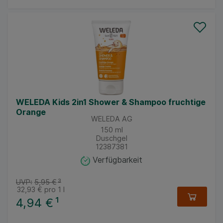
WELEDA Kids 2in1 Shower & Shampoo fruchtige
Orange
WELEDA AG
150
ml
Duschgel
12387381
Verfügbarkeit
UVP:
5,95 €
³
32,93 €
pro 1 l
4,94 €
¹