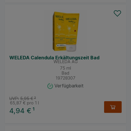
WELEDA Calendula Erkältungszeit Bad
WELEDA AG
75
ml
Bad
19728307
Verfügbarkeit
UVP:
5,95 €
³
65,87 €
pro 1 l
4,94 €
¹