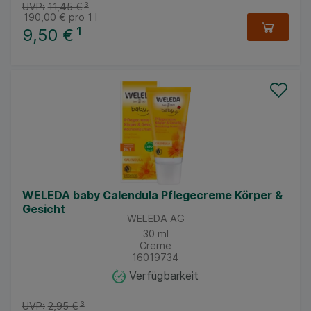
UVP:
11,45 €
³
soziale Medien übertragen werden.
190,00 €
pro 1 l
9,50 €
¹
WELEDA baby Calendula Pflegecreme Körper &
Gesicht
WELEDA AG
30
ml
Creme
16019734
Verfügbarkeit
UVP:
2,95 €
³