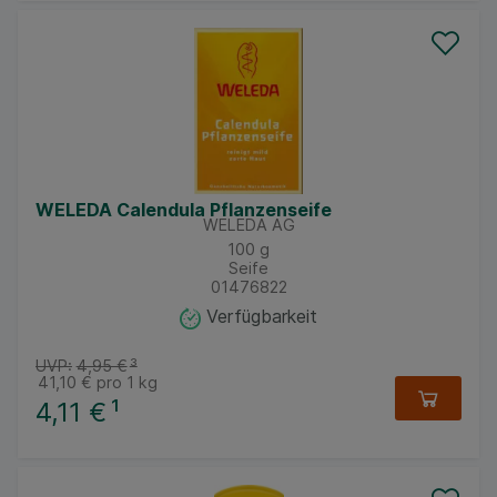
WELEDA Calendula Pflanzenseife
WELEDA AG
100
g
Seife
01476822
Verfügbarkeit
UVP:
4,95 €
³
41,10 €
pro 1 kg
4,11 €
¹