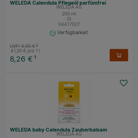
WELEDA Calendula Pflegeöl parfümfrei
WELEDA AG
200
ml
Öl
04417027
Verfügbarkeit
UVP:
9,95 €
³
41,30 €
pro 1 l
8,26 €
¹
WELEDA baby Calendula Zauberbalsam
WELEDA AG