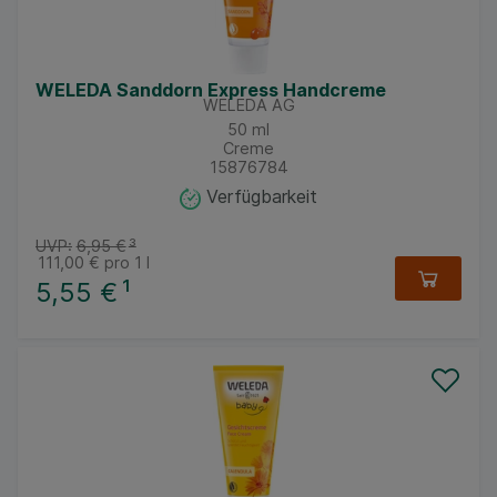
WELEDA Sanddorn Express Handcreme
WELEDA AG
50
ml
Creme
15876784
Verfügbarkeit
UVP:
6,95 €
³
111,00 €
pro 1 l
5,55 €
¹