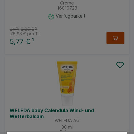
Creme
16019728
Verfügbarkeit
UVP:
6,95 €
³
76,93 €
pro 1 l
5,77 €
¹
WELEDA baby Calendula Wind- und
Wetterbalsam
WELEDA AG
30
ml
Balsam