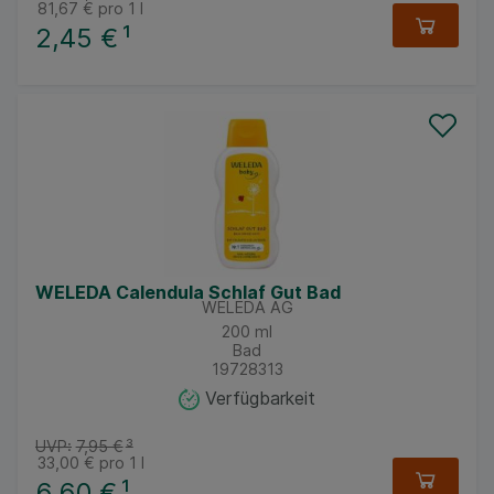
81,67 €
pro 1 l
2,45 €
¹
WELEDA Calendula Schlaf Gut Bad
WELEDA AG
200
ml
Bad
19728313
Verfügbarkeit
UVP:
7,95 €
³
33,00 €
pro 1 l
6,60 €
¹