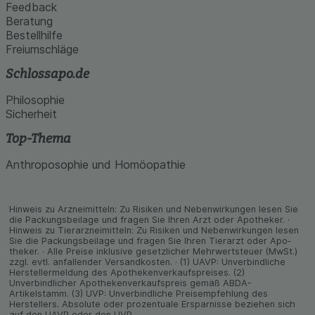
Feedback
Beratung
Bestellhilfe
Freiumschläge
Schlossapo.de
Philosophie
Sicherheit
Top-Thema
Anthroposophie und Homöopathie
Hinweis zu Arzneimitteln: Zu Risiken und Neben­wirkungen lesen Sie
die Packungs­beilage und fragen Sie Ihren Arzt oder Apo­theker. ·
Hinweis zu Tier­arz­nei­mitteln: Zu Risiken und Neben­wirkungen lesen
Sie die Packungs­beilage und fragen Sie Ihren Tier­arzt oder Apo­
theker. · Alle Preise inklusive gesetz­licher Mehrwertsteuer (MwSt.)
zzgl. evtl. anfallender Versand­kosten. · (1) UAVP: Unverbindliche
Herstellermeldung des Apothekenverkaufspreises. (2)
Unverbindlicher Apothekenverkaufspreis gemäß ABDA-
Artikelstamm. (3) UVP: Unverbindliche Preisempfehlung des
Herstellers. Absolute oder prozentuale Ersparnisse beziehen sich
auf den UAVP oder den UVP.