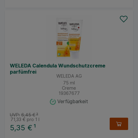
WELEDA Calendula Wundschutzcreme
parfümfrei
WELEDA AG
75
ml
Creme
19367677
Verfügbarkeit
UVP:
6,45 €
³
71,33 €
pro 1 l
5,35 €
¹