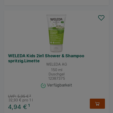
WELEDA Kids 2in1 Shower & Shampoo
spritzig.Limette
WELEDA AG
150
ml
Duschgel
12387375
Verfügbarkeit
UVP:
5,95 €
³
32,93 €
pro 1 l
4,94 €
¹