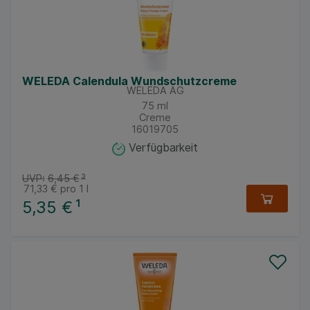
WELEDA Calendula Wundschutzcreme
WELEDA AG
75
ml
Creme
16019705
Verfügbarkeit
UVP:
6,45 €
³
71,33 €
pro 1 l
5,35 €
¹