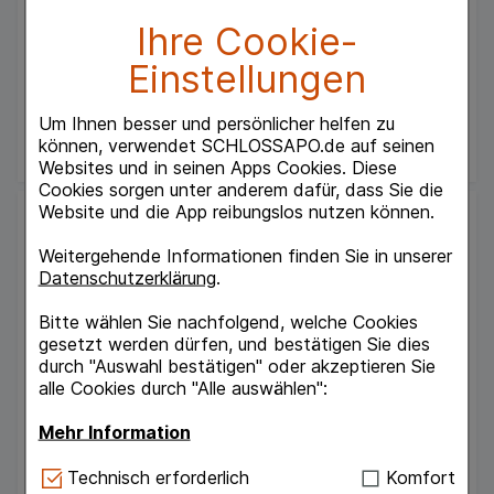
00871924
Ihre Cookie-
Verfügbarkeit
Einstellungen
UVP:
5,95 €
³
164,67 €
pro 1 l
Um Ihnen besser und persönlicher helfen zu
4,94 €
¹
können, verwendet SCHLOSSAPO.de auf seinen
Websites und in seinen Apps Cookies. Diese
Cookies sorgen unter anderem dafür, dass Sie die
Website und die App reibungslos nutzen können.
Weitergehende Informationen finden Sie in unserer
Datenschutzerklärung
.
Bitte wählen Sie nachfolgend, welche Cookies
gesetzt werden dürfen, und bestätigen Sie dies
durch "Auswahl bestätigen" oder akzeptieren Sie
alle Cookies durch "Alle auswählen":
WELEDA Calendula Wundschutzcreme
WELEDA AG
30
ml
Mehr Information
Creme
16009902
Technisch Notwendig:
Hierbei handelt es sich um
Technisch erforderlich
Komfort