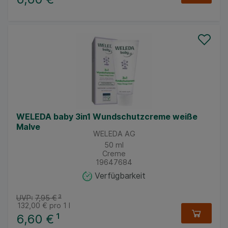
WELEDA baby 3in1 Wundschutzcreme weiße
Malve
WELEDA AG
50
ml
Creme
19647684
Verfügbarkeit
UVP:
7,95 €
³
132,00 €
pro 1 l
6,60 €
¹