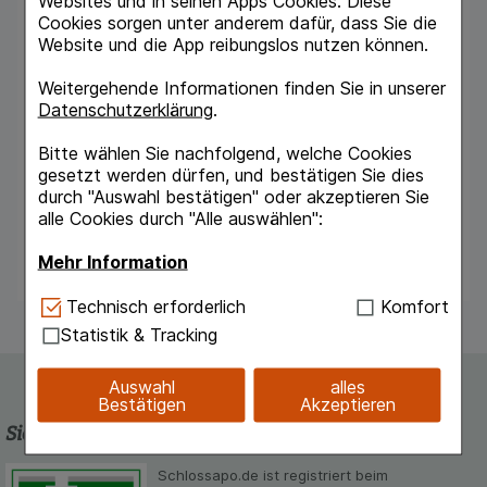
Websites und in seinen Apps Cookies. Diese
Cookies sorgen unter anderem dafür, dass Sie die
chronischem Alkoholismus (alkoholtoxische
Website und die App reibungslos nutzen können.
Kardiomyopathie, Wernicke-Enzephalopathie,
Korsakow-Syndrom), Übersäuerung des Blutes
Weitergehende Informationen finden Sie in unserer
aufgrund von Zuckerkrankheit (diabetischer
Datenschutzerklärung
.
Azidose),schweren akuten Leberfunktionsstörungen
Bitte wählen Sie nachfolgend, welche Cookies
(Leberkoma, fulminante Hepatitis),
gesetzt werden dürfen, und bestätigen Sie dies
schwerer Überfunktion der Schilddrüse
durch "Auswahl bestätigen" oder akzeptieren Sie
(Thyreotoxikose), gesteigertem Bedarf
alle Cookies durch "Alle auswählen":
(z.B. Schwangerschaft und Stillzeit).
Mehr Information
Technisch Notwendig:
Hierbei handelt es sich um
Technisch erforderlich
Komfort
Cookies, die für die Grundfunktionen unserer
Statistik & Tracking
Website notwendig sind (z.B. Navigation,
Warenkorb, Kundenkonto), weshalb auf diese nicht
Auswahl
alles
verzichtet werden kann.
Bestätigen
Akzeptieren
Sicherheit und Qualität
Komfort:
Diese Cookies werden genutzt um das
Einkaufserlebnis noch ansprechender zu gestalten,
Schlossapo.de ist registriert beim
beispielsweise für die Wiedererkennung des