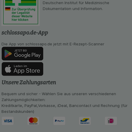
Deutschen Institut für Medizinische
Besuchers oder unsere Seite an bevorzugte
Dokumentation und Information.
Verhaltensweisen (z.B. Spracheinstellung)
anzupassen. Komfort-Cookies ermöglichen es uns
auch auf Ihre Bedürfnisse zugeschrittene Inhalte
anzuzeigen und unser Partnerprogramm zu
schlossapo.de-App
betreiben.
Die App von schlossapo.de jetzt mit E-Rezept-Scanner
Statistik & Tracking:
Hierüber lassen sich
Informationen über die Art und Weise der Nutzung
unserer Website sammeln, mit deren Hilfe wir
unsere Website weiter für Sie optimieren können,
den Inhalt auf unserer Website aber auch die
Werbung auf Drittseiten möglichst relevant für Sie
zu gestalten. Bitte beachten Sie, dass Daten
Unsere Zahlungsarten
hierfür teilweise an Dritte wie z.B. Google oder
soziale Medien übertragen werden.
Bequem und sicher - Wählen Sie aus unseren verschiedenen
Zahlungsmöglichkeiten:
Kreditkarte, PayPal,Vorkasse, iDeal, Bancontact und Rechnung (für
Bestandskunden)