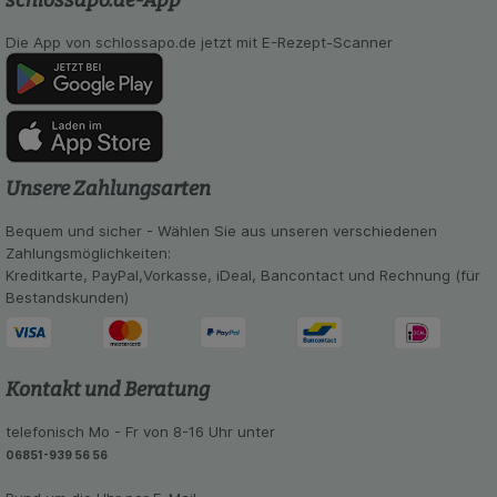
schlossapo.de-App
auch auf Ihre Bedürfnisse zugeschrittene Inhalte
anzuzeigen und unser Partnerprogramm zu
Die App von schlossapo.de jetzt mit E-Rezept-Scanner
betreiben.
Statistik & Tracking:
Hierüber lassen sich
Informationen über die Art und Weise der Nutzung
unserer Website sammeln, mit deren Hilfe wir
unsere Website weiter für Sie optimieren können,
Unsere Zahlungsarten
den Inhalt auf unserer Website aber auch die
Werbung auf Drittseiten möglichst relevant für Sie
Bequem und sicher - Wählen Sie aus unseren verschiedenen
zu gestalten. Bitte beachten Sie, dass Daten
Zahlungsmöglichkeiten:
hierfür teilweise an Dritte wie z.B. Google oder
Kreditkarte, PayPal,Vorkasse, iDeal, Bancontact und Rechnung (für
soziale Medien übertragen werden.
Bestandskunden)
Kontakt und Beratung
telefonisch Mo - Fr von 8-16 Uhr unter
06851-939 56 56