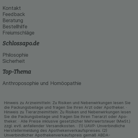
Kontakt
Feedback
Beratung
Bestellhilfe
Freiumschläge
Schlossapo.de
Philosophie
Sicherheit
Top-Thema
Anthroposophie und Homöopathie
Hinweis zu Arzneimitteln: Zu Risiken und Neben­wirkungen lesen Sie
die Packungs­beilage und fragen Sie Ihren Arzt oder Apo­theker. ·
Hinweis zu Tier­arz­nei­mitteln: Zu Risiken und Neben­wirkungen lesen
Sie die Packungs­beilage und fragen Sie Ihren Tier­arzt oder Apo­
theker. · Alle Preise inklusive gesetz­licher Mehrwertsteuer (MwSt.)
zzgl. evtl. anfallender Versand­kosten. · (1) UAVP: Unverbindliche
Herstellermeldung des Apothekenverkaufspreises. (2)
Unverbindlicher Apothekenverkaufspreis gemäß ABDA-