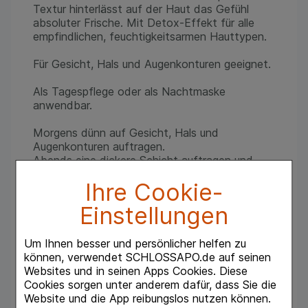
Textur hinterlässt auf der Haut das Gefühl
absoluter Frische. Mit Detox-Effekt für alle
empfindlichen, feuchtigkeitsarmen Hauttypen.
Für Gesicht, Hals und Augenkonturen geeignet.
Als Tagespflege oder als Nachtmaske
anwendbar.
Morgens dünn auf Gesicht, Hals und
Augenkonturen auftragen.
Abends eine dickere Schicht auftragen und
über Nacht einwirken lassen.
Ihre Cookie-
Inhaltsstoffe:
Einstellungen
Avene Thermal Spring Water (Avene Aqua).
Glycerin. Pentylene Glycol. 1,2 Hexanediol.
Dimethicone. Isocetyl Stearoyl Stearate.
Um Ihnen besser und persönlicher helfen zu
Triethylhexanoin. Caprylic/ Capric Triglyceride.
können, verwendet SCHLOSSAPO.de auf seinen
Betaine. Methyl Gluceth-20. Polyglyceryl-10
Websites und in seinen Apps Cookies. Diese
Myristate. Acrylates/C10-30 Alkyl Acrylate
Cookies sorgen unter anderem dafür, dass Sie die
Crosspolymer. Bht. Bis-Peg-18 Methyl Ether
Website und die App reibungslos nutzen können.