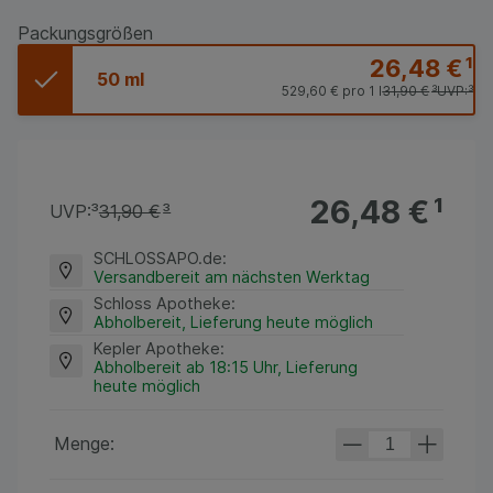
Packungsgrößen
26,48 €
¹
50 ml
529,60 €
pro 1 l
31,90 €
³
UVP:
³
26,48 €
¹
UVP:
³
31,90 €
³
SCHLOSSAPO.de
:
Versandbereit am nächsten Werktag
Schloss Apotheke
:
Abholbereit, Lieferung heute möglich
Kepler Apotheke
:
Abholbereit ab 18:15 Uhr, Lieferung
heute möglich
Menge: