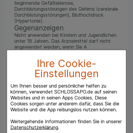
beginnende Gefäßsklerose,
Durchblutungsstörungen des Gehirns (cerebrale
Durchblutungsstörungen), Bluthochdruck
(Hypertonie).
Gegenanzeigen
Nicht anwenden bei Kindern und Jugendlichen
unter 18 Jahren. Das Arzneimittel darf nicht
angewendet werden, wenn Sie A
überempfindlich gegenüber Milchprotein sind.
Dosierung und Art der
Ihre Cookie-
Anwendung
Einstellungen
Soweit nicht anders verordnet, Erwachsene ab
18 Jahre 2- bis 3-mal wöchentlich 1 ml
Um Ihnen besser und persönlicher helfen zu
subcutan injizieren. Dauer der Anwendung Falls
können, verwendet SCHLOSSAPO.de auf seinen
vom Arzt nicht anders verordnet, soll Aurum/
Websites und in seinen Apps Cookies. Diese
Belladonna comp. nicht länger als 8 Wochen
Cookies sorgen unter anderem dafür, dass Sie die
ohne Unterbrechung eingenommen werden.
Website und die App reibungslos nutzen können.
Nebenwirkungen
Das Arzneimittel enthält geringe Mengen an
Weitergehende Informationen finden Sie in unserer
Milchprotein und kann deshalb allergische
Datenschutzerklärung
.
Reaktionen hervorrufen.