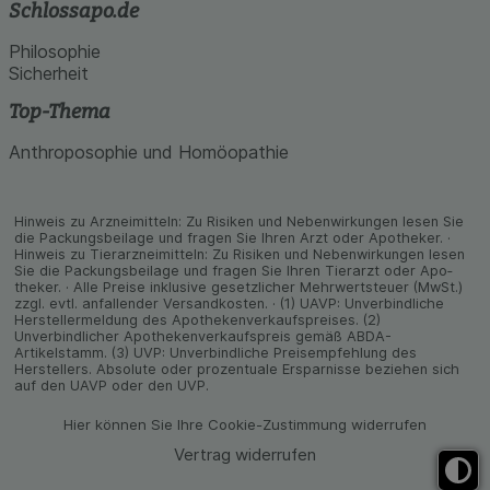
Schlossapo.de
Philosophie
Sicherheit
Top-Thema
Anthroposophie und Homöopathie
Hinweis zu Arzneimitteln: Zu Risiken und Neben­wirkungen lesen Sie
die Packungs­beilage und fragen Sie Ihren Arzt oder Apo­theker. ·
Hinweis zu Tier­arz­nei­mitteln: Zu Risiken und Neben­wirkungen lesen
Sie die Packungs­beilage und fragen Sie Ihren Tier­arzt oder Apo­
theker. · Alle Preise inklusive gesetz­licher Mehrwertsteuer (MwSt.)
zzgl. evtl. anfallender Versand­kosten. · (1) UAVP: Unverbindliche
Herstellermeldung des Apothekenverkaufspreises. (2)
Unverbindlicher Apothekenverkaufspreis gemäß ABDA-
Artikelstamm. (3) UVP: Unverbindliche Preisempfehlung des
Herstellers. Absolute oder prozentuale Ersparnisse beziehen sich
auf den UAVP oder den UVP.
Hier können Sie Ihre Cookie-Zustimmung widerrufen
Vertrag widerrufen