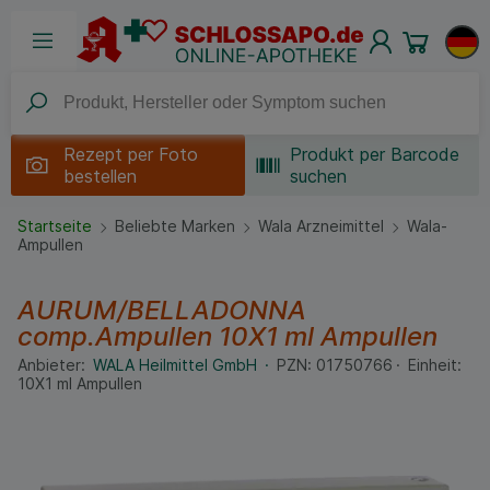
Rezept per
Foto
Produkt per Barcode
bestellen
suchen
Startseite
Beliebte Marken
Wala Arzneimittel
Wala-
Ampullen
AURUM/BELLADONNA
comp.Ampullen
10X1 ml
Ampullen
Anbieter:
WALA Heilmittel GmbH
PZN:
01750766
Einheit:
10X1
ml
Ampullen