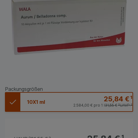
Packungsgrößen
25,84 €
¹
10X1 ml
2.584,00 €
pro 1 l
31,55 €
²
UAVP:
²