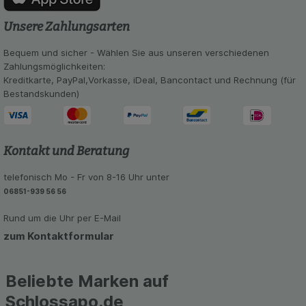
Statistik & Tracking:
Hierüber lassen sich
Unsere Zahlungsarten
Informationen über die Art und Weise der Nutzung
unserer Website sammeln, mit deren Hilfe wir
Bequem und sicher - Wählen Sie aus unseren verschiedenen
unsere Website weiter für Sie optimieren können,
Zahlungsmöglichkeiten:
den Inhalt auf unserer Website aber auch die
Kreditkarte, PayPal,Vorkasse, iDeal, Bancontact und Rechnung (für
Werbung auf Drittseiten möglichst relevant für Sie
Bestandskunden)
zu gestalten. Bitte beachten Sie, dass Daten
hierfür teilweise an Dritte wie z.B. Google oder
soziale Medien übertragen werden.
Kontakt und Beratung
telefonisch Mo - Fr von 8-16 Uhr unter
06851-939 56 56
Rund um die Uhr per E-Mail
zum Kontaktformular
Beliebte Marken auf
Schlossapo.de