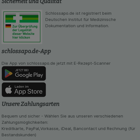
Sicherheit und Qualität
beispielsweise für die Wiedererkennung des
Besuchers oder unsere Seite an bevorzugte
Schlossapo.de ist registriert beim
Verhaltensweisen (z.B. Spracheinstellung)
Deutschen Institut für Medizinische
anzupassen. Komfort-Cookies ermöglichen es uns
Dokumentation und Information.
auch auf Ihre Bedürfnisse zugeschrittene Inhalte
anzuzeigen und unser Partnerprogramm zu
betreiben.
schlossapo.de-App
Statistik & Tracking:
Hierüber lassen sich
Informationen über die Art und Weise der Nutzung
Die App von schlossapo.de jetzt mit E-Rezept-Scanner
unserer Website sammeln, mit deren Hilfe wir
unsere Website weiter für Sie optimieren können,
den Inhalt auf unserer Website aber auch die
Werbung auf Drittseiten möglichst relevant für Sie
zu gestalten. Bitte beachten Sie, dass Daten
hierfür teilweise an Dritte wie z.B. Google oder
Unsere Zahlungsarten
soziale Medien übertragen werden.
Bequem und sicher - Wählen Sie aus unseren verschiedenen
Zahlungsmöglichkeiten:
Kreditkarte, PayPal,Vorkasse, iDeal, Bancontact und Rechnung (für
Bestandskunden)