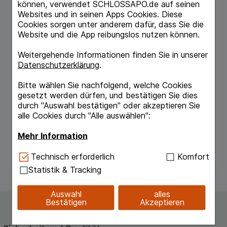
2-mal täglich 3 Globuli velati, Kinder unter 6
können, verwendet SCHLOSSAPO.de auf seinen
Jahren 1- bis 2-mal täglich 3-7 Globuli velati
Websites und in seinen Apps Cookies. Diese
sowie Erwachsene und Kinder ab 6 Jahre 1-
Cookies sorgen unter anderem dafür, dass Sie die
bis 2-mal täglich 5-10 Globuli velati unter der
Website und die App reibungslos nutzen können.
Zunge zergehen lassen. D20, D30: Soweit
nicht anders verordnet, Säuglinge 1-mal täglich
Weitergehende Informationen finden Sie in unserer
3 Globuli velati, Kinder unter 6 Jahren 1-mal
Datenschutzerklärung
.
täglich 3-7 Globuli velati sowie Erwachsene
und Kinder ab 6 Jahre 1-mal täglich 5-10
Bitte wählen Sie nachfolgend, welche Cookies
Globuli velati unter der Zunge zergehen lassen.
gesetzt werden dürfen, und bestätigen Sie dies
Dauer der Anwendung Die Dauer der
durch "Auswahl bestätigen" oder akzeptieren Sie
Behandlung erfordert eine Absprache mit dem
alle Cookies durch "Alle auswählen":
Arzt.
Nebenwirkungen
Mehr Information
Keine bekannt.
Technisch Notwendig:
Hierbei handelt es sich um
Technisch erforderlich
Komfort
Cookies, die für die Grundfunktionen unserer
Statistik & Tracking
Website notwendig sind (z.B. Navigation,
Warenkorb, Kundenkonto), weshalb auf diese nicht
Auswahl
alles
verzichtet werden kann.
Bestätigen
Akzeptieren
Komfort:
Diese Cookies werden genutzt um das
Einkaufserlebnis noch ansprechender zu gestalten,