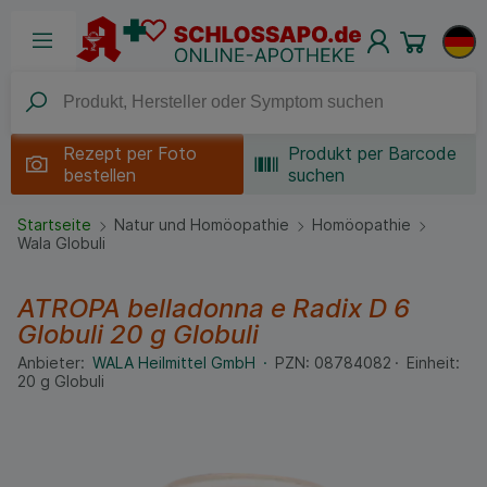
Rezept per
Foto
Produkt per Barcode
bestellen
suchen
Startseite
Natur und Homöopathie
Homöopathie
Wala Globuli
ATROPA belladonna e Radix D 6
Globuli
20 g
Globuli
Anbieter:
WALA Heilmittel GmbH
PZN:
08784082
Einheit:
20
g
Globuli