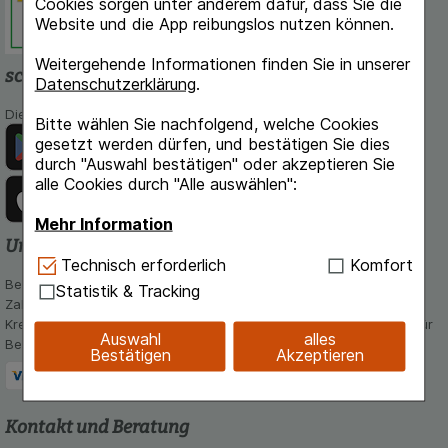
Cookies sorgen unter anderem dafür, dass Sie die
Website und die App reibungslos nutzen können.
Weitergehende Informationen finden Sie in unserer
schlossapo.de-App
Datenschutzerklärung
.
Die App von schlossapo.de jetzt mit E-Rezept-Scanner
Bitte wählen Sie nachfolgend, welche Cookies
gesetzt werden dürfen, und bestätigen Sie dies
durch "Auswahl bestätigen" oder akzeptieren Sie
alle Cookies durch "Alle auswählen":
Mehr Information
Unsere Zahlungsarten
Technisch Notwendig:
Hierbei handelt es sich um
Technisch erforderlich
Komfort
Cookies, die für die Grundfunktionen unserer
Bequem und sicher - Wählen Sie aus unseren verschiedenen
Statistik & Tracking
Website notwendig sind (z.B. Navigation,
Zahlungsmöglichkeiten:
Warenkorb, Kundenkonto), weshalb auf diese nicht
Kreditkarte, PayPal,Vorkasse, iDeal, Bancontact und Rechnung (für
Auswahl
alles
verzichtet werden kann.
Bestandskunden)
Bestätigen
Akzeptieren
Komfort:
Diese Cookies werden genutzt um das
Einkaufserlebnis noch ansprechender zu gestalten,
beispielsweise für die Wiedererkennung des
Kontakt und Beratung
Besuchers oder unsere Seite an bevorzugte