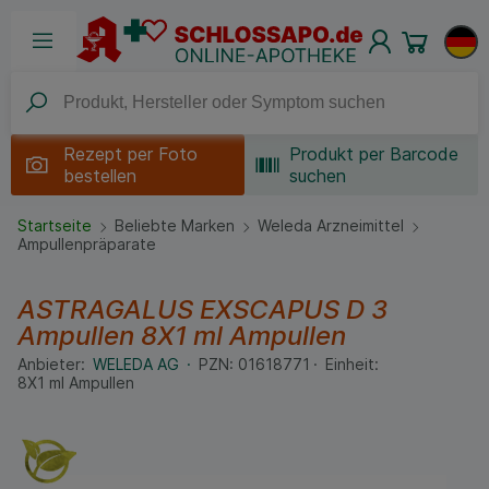
Rezept per
Foto
Produkt per Barcode
bestellen
suchen
Startseite
Beliebte Marken
Weleda Arzneimittel
Ampullenpräparate
ASTRAGALUS EXSCAPUS D 3
Ampullen
8X1 ml
Ampullen
Anbieter:
WELEDA AG
PZN:
01618771
Einheit:
8X1
ml
Ampullen