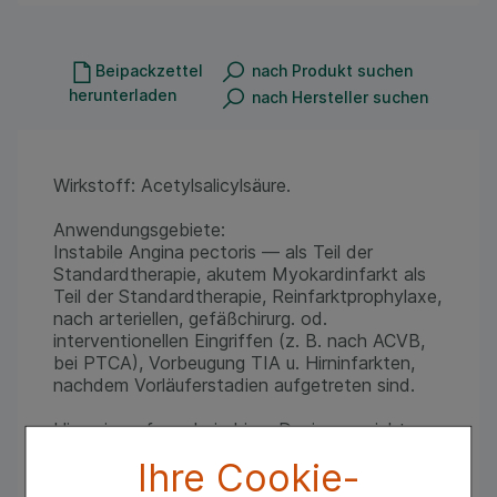
Beipackzettel
nach Produkt suchen
herunterladen
nach Hersteller suchen
Wirkstoff: Acetylsalicylsäure.
Anwendungsgebiete:
Instabile Angina pectoris — als Teil der
Standardtherapie, akutem Myokardinfarkt als
Teil der Standardtherapie, Reinfarktprophylaxe,
nach arteriellen, gefäßchirurg. od.
interventionellen Eingriffen (z. B. nach ACVB,
bei PTCA), Vorbeugung TIA u. Hirninfarkten,
nachdem Vorläuferstadien aufgetreten sind.
Hinweis: aufgrund niedriger Dosierung nicht
wirksam b. Schmerzzuständen.
Ihre Cookie-