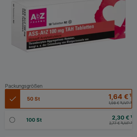
Packungsgrößen
1,64 €
¹
50 St
1,98 €
³
UVP:
³
2,30 €
¹
100 St
2,77 €
³
UVP:
³