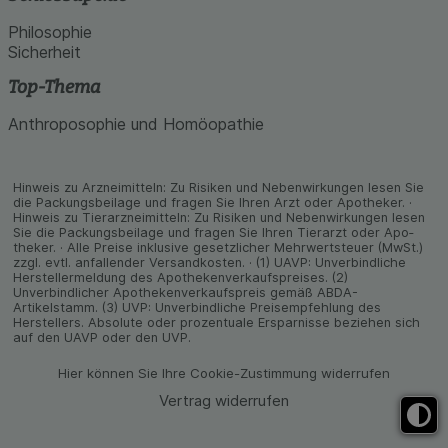
Philosophie
Sicherheit
Top-Thema
Anthroposophie und Homöopathie
Hinweis zu Arzneimitteln: Zu Risiken und Neben­wirkungen lesen Sie
die Packungs­beilage und fragen Sie Ihren Arzt oder Apo­theker. ·
Hinweis zu Tier­arz­nei­mitteln: Zu Risiken und Neben­wirkungen lesen
Sie die Packungs­beilage und fragen Sie Ihren Tier­arzt oder Apo­
theker. · Alle Preise inklusive gesetz­licher Mehrwertsteuer (MwSt.)
zzgl. evtl. anfallender Versand­kosten. · (1) UAVP: Unverbindliche
Herstellermeldung des Apothekenverkaufspreises. (2)
Unverbindlicher Apothekenverkaufspreis gemäß ABDA-
Artikelstamm. (3) UVP: Unverbindliche Preisempfehlung des
Herstellers. Absolute oder prozentuale Ersparnisse beziehen sich
auf den UAVP oder den UVP.
Hier können Sie Ihre Cookie-Zustimmung widerrufen
Vertrag widerrufen