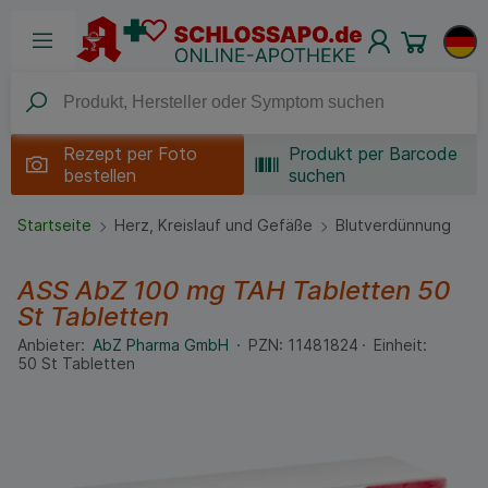
Rezept per
Foto
Produkt per Barcode
bestellen
suchen
Startseite
Herz, Kreislauf und Gefäße
Blutverdünnung
ASS AbZ 100 mg TAH Tabletten
50
St
Tabletten
Anbieter:
AbZ Pharma GmbH
PZN:
11481824
Einheit:
50
St
Tabletten