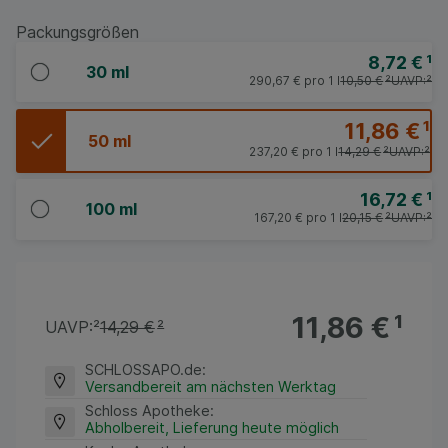
Packungsgrößen
8,72 €
¹
30 ml
290,67 €
pro 1 l
10,50 €
²
UAVP:
²
11,86 €
¹
50 ml
237,20 €
pro 1 l
14,29 €
²
UAVP:
²
16,72 €
¹
100 ml
167,20 €
pro 1 l
20,15 €
²
UAVP:
²
11,86 €
¹
UAVP:
²
14,29 €
²
SCHLOSSAPO.de
:
Versandbereit am nächsten Werktag
Schloss Apotheke
:
Abholbereit, Lieferung heute möglich