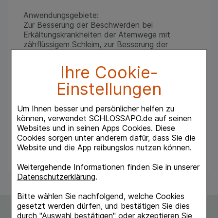
Anwendungsgebiete:
Zur Besserung der Beschwerden bei
Erkältungskrankheiten der Atemwege mit
zähflüssigem Schleim, zur Besserung der
Beschwerden bei akuter Bronchitis.
Ihre Cookie-
Hinweis: Enthält Eukalyptusöl und
Levomenthol.
Einstellungen
Bei Beschwerden länger als 1 Woche, bei
Um Ihnen besser und persönlicher helfen zu
Atemnot, Fieber, eitrigem oder blutigem
können, verwendet SCHLOSSAPO.de auf seinen
Auswurf ärztliche Hilfe.
Websites und in seinen Apps Cookies. Diese
Keine Empfehlung für Kinder < 2 Jahre
Cookies sorgen unter anderem dafür, dass Sie die
Website und die App reibungslos nutzen können.
Weitergehende Informationen finden Sie in unserer
Datenschutzerklärung
.
Bitte wählen Sie nachfolgend, welche Cookies
gesetzt werden dürfen, und bestätigen Sie dies
durch "Auswahl bestätigen" oder akzeptieren Sie