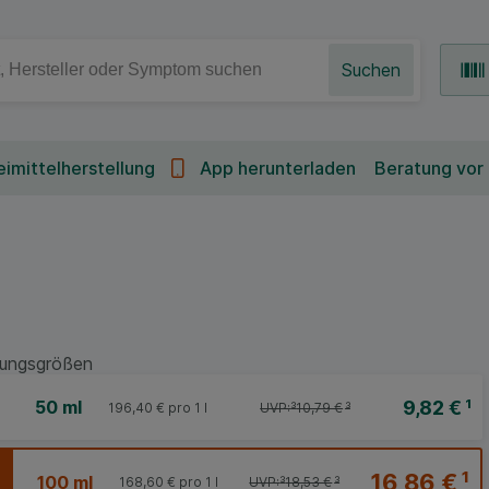
Suchen
imittelherstellung
App herunterladen
Beratung vor
ungsgrößen
9,82 €
¹
50 ml
196,40 €
pro 1 l
UVP:
³
10,79 €
³
16,86 €
¹
100 ml
168,60 €
pro 1 l
UVP:
³
18,53 €
³