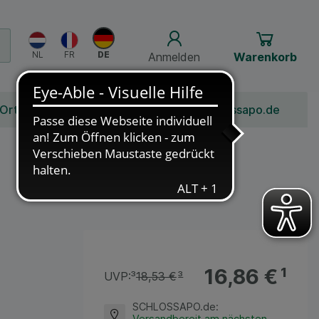
Anmelden
Warenkorb
 Ort
Bonusprogramm
Jobs
Über Schlossapo.de
16,86 €
¹
UVP:
³
18,53 €
³
SCHLOSSAPO.de
:
Versandbereit am nächsten