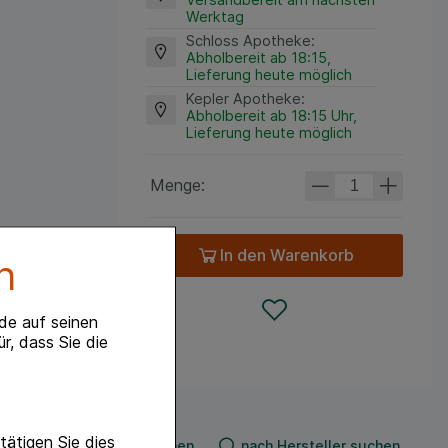
Werktag
Schloss Apotheke
:
Abholbereit ab 18:15,
Lieferung heute möglich
Kepler Apotheke
:
Abholbereit ab 18:15 Uhr,
Lieferung heute möglich
Menge:
In den Warenkorb
n
de auf seinen
r, dass Sie die
ätigen Sie dies
nach Produkt suchen
nach Hersteller suchen