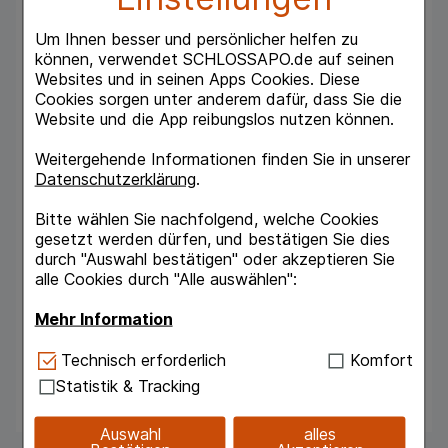
Auge mit stärkerer Symptomatik verursachen.
Um Ihnen besser und persönlicher helfen zu
Das natürliche Vitamin B12 verleiht Artelac®
können, verwendet SCHLOSSAPO.de auf seinen
Rebalance eine leichte Rosafärbung, die sich
Websites und in seinen Apps Cookies. Diese
jedoch beim Eintropfen und Blinzeln umgehend
Cookies sorgen unter anderem dafür, dass Sie die
auflöst.
Website und die App reibungslos nutzen können.
Das innovative Konservierungsmittelsystem
Weitergehende Informationen finden Sie in unserer
OxydTM zerfällt auf der Augenoberfläche in
Datenschutzerklärung
.
die im natürlichen Tränenfilm vorkommenden
Bestandteile Sauerstoff, Wasser und Salz.
Bitte wählen Sie nachfolgend, welche Cookies
gesetzt werden dürfen, und bestätigen Sie dies
Artelac® Rebalance ist sehr gut verträglich bei
durch "Auswahl bestätigen" oder akzeptieren Sie
harten und weichen Kontaktlinsen (sie
alle Cookies durch "Alle auswählen":
brauchen bei der Anwendung nicht
herausgenommen werden).
Mehr Information
Die Augentropfen sind nach Anbruch 2 Monate
Technisch Notwendig:
Hierbei handelt es sich um
Technisch erforderlich
Komfort
verwendbar.
Cookies, die für die Grundfunktionen unserer
Statistik & Tracking
Website notwendig sind (z.B. Navigation,
Warenkorb, Kundenkonto), weshalb auf diese nicht
Auswahl
alles
verzichtet werden kann.