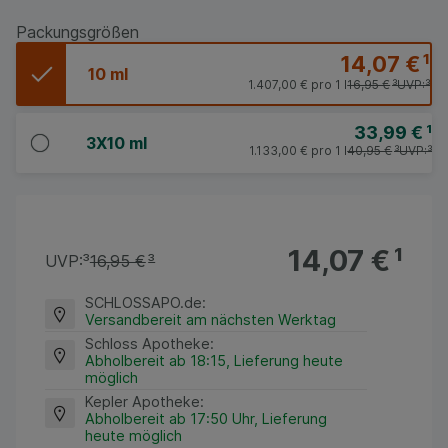
Packungsgrößen
14,07 €
¹
10 ml
1.407,00 €
pro 1 l
16,95 €
³
UVP:
³
33,99 €
¹
3X10 ml
1.133,00 €
pro 1 l
40,95 €
³
UVP:
³
14,07 €
¹
UVP:
³
16,95 €
³
SCHLOSSAPO.de
:
Versandbereit am nächsten Werktag
Schloss Apotheke
:
Abholbereit ab 18:15, Lieferung heute
möglich
Kepler Apotheke
:
Abholbereit ab 17:50 Uhr, Lieferung
heute möglich