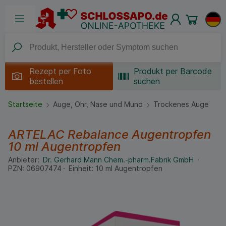
Rezept per
Foto
Produkt per Barcode
bestellen
suchen
Startseite
Auge, Ohr, Nase und Mund
Trockenes Auge
ARTELAC Rebalance Augentropfen
10 ml
Augentropfen
Anbieter:
Dr. Gerhard Mann Chem.-pharm.Fabrik GmbH
PZN:
06907474
Einheit:
10
ml
Augentropfen