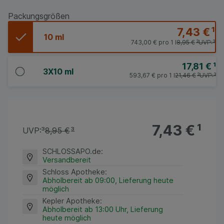
Packungsgrößen
7,43 €
¹
10 ml
743,00 €
pro 1 l
8,95 €
³
UVP:
³
17,81 €
¹
3X10 ml
593,67 €
pro 1 l
21,46 €
³
UVP:
³
7,43 €
¹
UVP:
³
8,95 €
³
SCHLOSSAPO.de
:
Versandbereit
Schloss Apotheke
:
Abholbereit ab 09:00, Lieferung heute
möglich
Kepler Apotheke
:
Abholbereit ab 13:00 Uhr, Lieferung
heute möglich