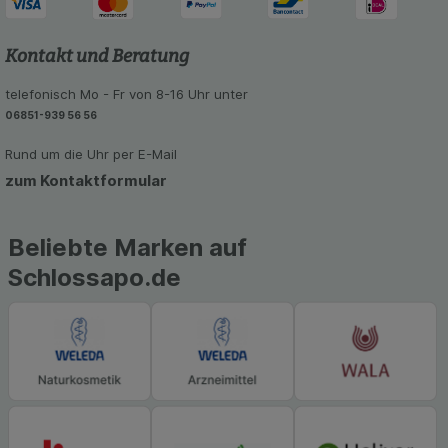
unsere Website weiter für Sie optimieren können,
den Inhalt auf unserer Website aber auch die
Werbung auf Drittseiten möglichst relevant für Sie
Kontakt und Beratung
zu gestalten. Bitte beachten Sie, dass Daten
hierfür teilweise an Dritte wie z.B. Google oder
telefonisch Mo - Fr von 8-16 Uhr unter
soziale Medien übertragen werden.
06851-939 56 56
Rund um die Uhr per E-Mail
zum Kontaktformular
Beliebte Marken auf
Schlossapo.de