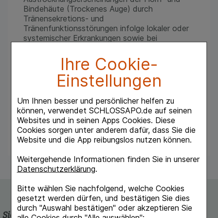
Bindehäute (Trockenes Auge) durch
Tränensekretions- und
Tränenfunktionsstörungen infolge lokaler oder
systemischer Erkrankungen sowie bei
mangelndem oder unvollständigem Lidschluss,
was sich z.B. in Augenbrennen,
Ihre Cookie-
Fremdkörpergefühl und Lichtscheu bei Wind,
Einstellungen
Hitze und Ermüdung äußern kann. Zur
Benetzung und Nachbenetzung von harten
Kontaktlinsen.
Um Ihnen besser und persönlicher helfen zu
können, verwendet SCHLOSSAPO.de auf seinen
Warnhinweise: Arzneimittel für Kinder
Websites und in seinen Apps Cookies. Diese
unzugänglich aufbewahren. Enthält Phosphate.
Cookies sorgen unter anderem dafür, dass Sie die
Packungsbeilage beachten. Apothekenpflichtig.
Website und die App reibungslos nutzen können.
Weitergehende Informationen finden Sie in unserer
Datenschutzerklärung
.
Bitte wählen Sie nachfolgend, welche Cookies
gesetzt werden dürfen, und bestätigen Sie dies
durch "Auswahl bestätigen" oder akzeptieren Sie
Sicherheit und Qualität
alle Cookies durch "Alle auswählen":