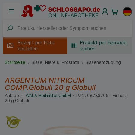
Rezept per
Foto
Produkt per Barcode
bestellen
suchen
Startseite
Blase, Niere u. Prostata
Blasenentzüdung
ARGENTUM NITRICUM
COMP.Globuli
20 g
Globuli
Anbieter:
WALA Heilmittel GmbH
PZN:
08783705
Einheit:
20
g
Globuli