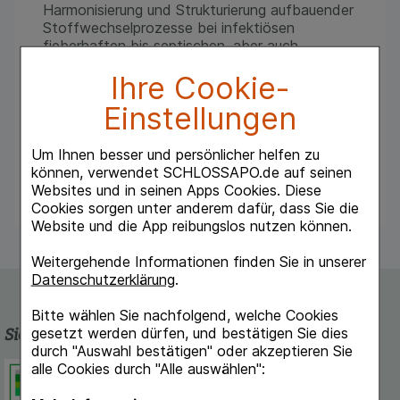
Harmonisierung und Strukturierung aufbauender
Stoffwechselprozesse bei infektiösen
fieberhaften bis septischen, aber auch
chronisch-rezidivierenden entzündlichen
Ihre Cookie-
Erkrankungen, z.B. des Urogenital-systems, im
Kopf-Hals-Bereich, der Haut.
Einstellungen
Warnhinweis: Dieses Arzneimittel enthält
Sucrose.
Um Ihnen besser und persönlicher helfen zu
können, verwendet SCHLOSSAPO.de auf seinen
Websites und in seinen Apps Cookies. Diese
Cookies sorgen unter anderem dafür, dass Sie die
Website und die App reibungslos nutzen können.
Weitergehende Informationen finden Sie in unserer
Datenschutzerklärung
.
Bitte wählen Sie nachfolgend, welche Cookies
gesetzt werden dürfen, und bestätigen Sie dies
Sicherheit und Qualität
durch "Auswahl bestätigen" oder akzeptieren Sie
alle Cookies durch "Alle auswählen":
Schlossapo.de ist registriert beim
Deutschen Institut für Medizinische