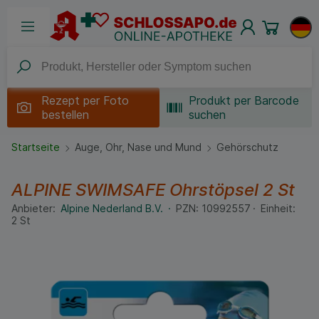
Rezept per
Foto
Produkt per Barcode
bestellen
suchen
Startseite
Auge, Ohr, Nase und Mund
Gehörschutz
ALPINE SWIMSAFE Ohrstöpsel
2 St
Anbieter:
Alpine Nederland B.V.
PZN:
10992557
Einheit:
2
St