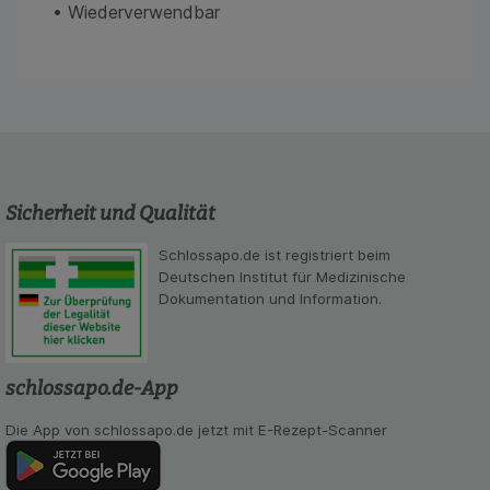
betreiben.
• Wiederverwendbar
Statistik & Tracking:
Hierüber lassen sich
Informationen über die Art und Weise der Nutzung
unserer Website sammeln, mit deren Hilfe wir
unsere Website weiter für Sie optimieren können,
den Inhalt auf unserer Website aber auch die
Werbung auf Drittseiten möglichst relevant für Sie
zu gestalten. Bitte beachten Sie, dass Daten
hierfür teilweise an Dritte wie z.B. Google oder
Sicherheit und Qualität
soziale Medien übertragen werden.
Schlossapo.de ist registriert beim
Deutschen Institut für Medizinische
Dokumentation und Information.
schlossapo.de-App
Die App von schlossapo.de jetzt mit E-Rezept-Scanner