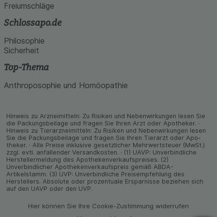
Freiumschläge
Schlossapo.de
Philosophie
Sicherheit
Top-Thema
Anthroposophie und Homöopathie
Hinweis zu Arzneimitteln: Zu Risiken und Neben­wirkungen lesen Sie
die Packungs­beilage und fragen Sie Ihren Arzt oder Apo­theker. ·
Hinweis zu Tier­arz­nei­mitteln: Zu Risiken und Neben­wirkungen lesen
Sie die Packungs­beilage und fragen Sie Ihren Tier­arzt oder Apo­
theker. · Alle Preise inklusive gesetz­licher Mehrwertsteuer (MwSt.)
zzgl. evtl. anfallender Versand­kosten. · (1) UAVP: Unverbindliche
Herstellermeldung des Apothekenverkaufspreises. (2)
Unverbindlicher Apothekenverkaufspreis gemäß ABDA-
Artikelstamm. (3) UVP: Unverbindliche Preisempfehlung des
Herstellers. Absolute oder prozentuale Ersparnisse beziehen sich
auf den UAVP oder den UVP.
Hier können Sie Ihre Cookie-Zustimmung widerrufen