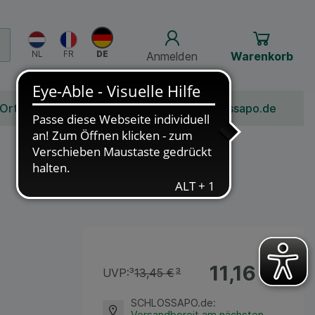
Anmelden
Warenkorb
 Ort
Bonusprogramm
Jobs
Über Schlossapo.de
11,16 €
¹
UVP:
³
13,45 €
³
SCHLOSSAPO.de
:
Versandbereit am nächsten