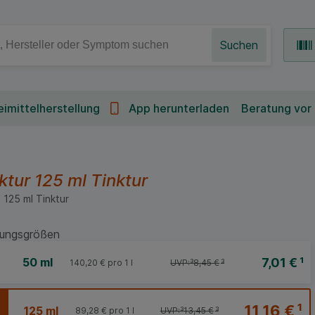
Suchen
imittelherstellung
App herunterladen
Beratung vor
ktur
125 ml
Tinktur
:
125
ml
Tinktur
ungsgrößen
7,01 €
¹
50 ml
140,20 €
pro 1 l
UVP:
³
8,45 €
³
11,16 €
¹
125 ml
89,28 €
pro 1 l
UVP:
³
13,45 €
³