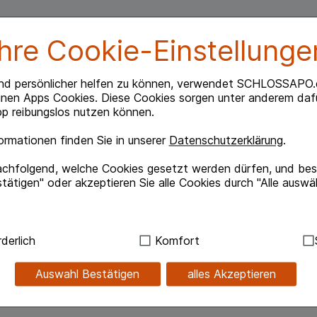
Ihre Cookie-Einstellunge
nd persönlicher helfen zu können, verwendet SCHLOSSAPO.
inen Apps Cookies. Diese Cookies sorgen unter anderem dafü
p reibungslos nutzen können.
rmationen finden Sie in unserer
Datenschutzerklärung
.
schen Beeinträchtigungen und lässt sie so wieder
achfolgend, welche Cookies gesetzt werden dürfen, und best
tätigen" oder akzeptieren Sie alle Cookies durch "Alle auswä
ndig:
Hierbei handelt es sich um Cookies, die für die Grundf
derlich
Komfort
sind (z.B. Navigation, Warenkorb, Kundenkonto), weshalb au
kann.
Auswahl Bestätigen
alles Akzeptieren
enol, Clotrimazole, Undecylenamide DEA, Propylene
kies werden genutzt um das Einkaufserlebnis noch ansprec
lsweise für die Wiedererkennung des Besuchers oder unsere S