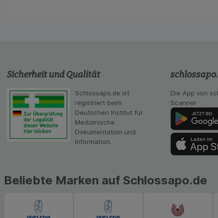
Verhaltensweisen (
auf Ihre Bedürfnis
Statistik & Tracki
unserer Website sa
Inhalt auf unserer 
gestalten. Bitte be
Medien übertragen
Sicherheit und Qualität
schlossapo
Schlossapo.de ist
Die App von sc
registriert beim
Scanner
Deutschen Institut für
Medizinische
Dokumentation und
Information.
Beliebte Marken auf Schlossapo.de