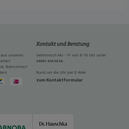
lichen es uns auch
ramm zu betreiben.
se der Nutzung
imieren können, den
vant für Sie zu
oogle oder soziale
Kontakt und Beratung
 aus unseren
telefonisch Mo - Fr von 8-16 Uhr unter
eiten:
06851-939 56 56
eal, Bancontact
den)
Rund um die Uhr per E-Mail
zum Kontaktformular