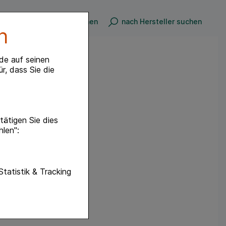
nach Produkt suchen
nach Hersteller suchen
n
de auf seinen
r, dass Sie die
ätigen Sie dies
hlen":
unktionen unserer
Statistik & Tracking
f diese nicht
hender zu
eite an bevorzugte