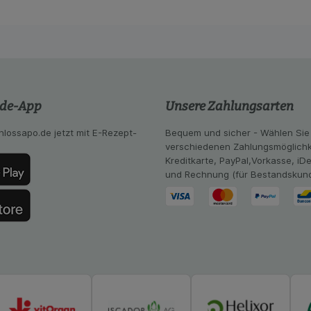
z.B. Spracheinstellung) anzupassen. Komfort-Cookies ermög
se zugeschrittene Inhalte anzuzeigen und unser Partnerprog
ng:
Hierüber lassen sich Informationen über die Art und Wei
mmeln, mit deren Hilfe wir unsere Website weiter für Sie opt
Website aber auch die Werbung auf Drittseiten möglichst rele
achten Sie, dass Daten hierfür teilweise an Dritte wie z.B. G
 werden.
.de-App
Unsere Zahlungsarten
hlossapo.de jetzt mit E-Rezept-
Bequem und sicher - Wählen Sie
verschiedenen Zahlungsmöglichk
Kreditkarte, PayPal,Vorkasse, iD
und Rechnung (für Bestandskun