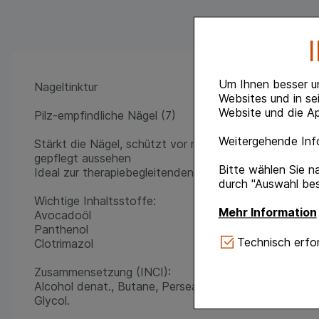
Um Ihnen besser u
Nageltinktur
Websites und in se
Website und die Ap
Pilz-empfindliche Nägel (7)
Weitergehende Info
Stärkt die Nägel, schützt vor mikrobiellen physiologi
gepflegt aussehen
Bitte wählen Sie n
Ideal zur therapiebegleitenden Pflege bei Nagelpilz
durch "Auswahl bes
Wichtige Inhaltsstoffe:
Mehr Information
Avocadoöl
Panthenol
Technisch Notwe
Technisch erfor
Clotrimazol
Website notwendig 
verzichtet werden 
Zusammensetzung (INCI):
Alcohol denat., Butane, Persea Gratissima Oil, Panth
Komfort:
Diese Coo
Glycol.
gestalten, beispie