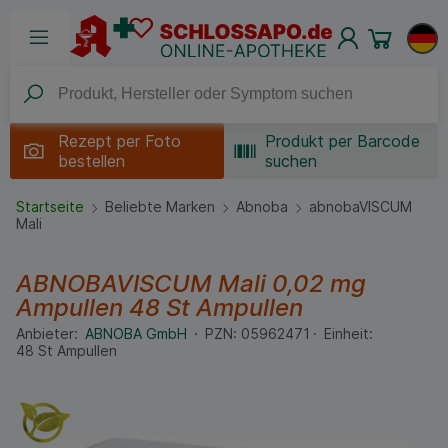
Rezept per
Foto
Produkt per Barcode
bestellen
suchen
Startseite
Beliebte Marken
Abnoba
abnobaVISCUM
Mali
ABNOBAVISCUM Mali 0,02 mg
Ampullen
48 St
Ampullen
Anbieter:
ABNOBA GmbH
PZN:
05962471
Einheit:
48
St
Ampullen