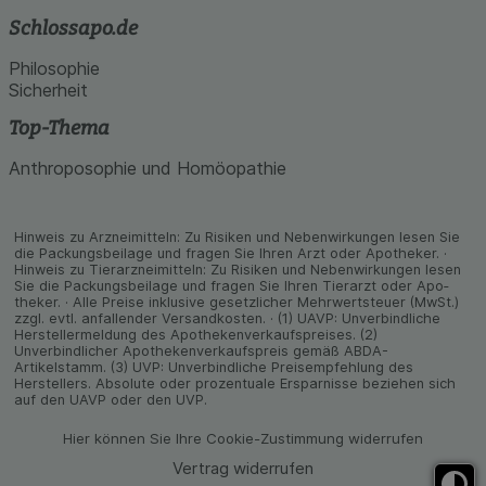
Schlossapo.de
Philosophie
Sicherheit
Top-Thema
Anthroposophie und Homöopathie
Hinweis zu Arzneimitteln: Zu Risiken und Neben­wirkungen lesen Sie
die Packungs­beilage und fragen Sie Ihren Arzt oder Apo­theker. ·
Hinweis zu Tier­arz­nei­mitteln: Zu Risiken und Neben­wirkungen lesen
Sie die Packungs­beilage und fragen Sie Ihren Tier­arzt oder Apo­
theker. · Alle Preise inklusive gesetz­licher Mehrwertsteuer (MwSt.)
zzgl. evtl. anfallender Versand­kosten. · (1) UAVP: Unverbindliche
Herstellermeldung des Apothekenverkaufspreises. (2)
Unverbindlicher Apothekenverkaufspreis gemäß ABDA-
Artikelstamm. (3) UVP: Unverbindliche Preisempfehlung des
Herstellers. Absolute oder prozentuale Ersparnisse beziehen sich
auf den UAVP oder den UVP.
Hier können Sie Ihre Cookie-Zustimmung widerrufen
Vertrag widerrufen