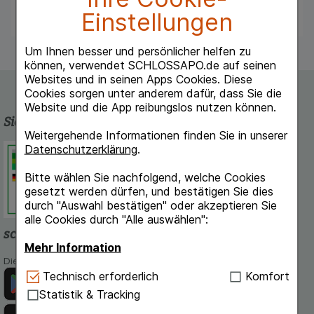
die Packungsbeilagen finden Sie
hier
Einstellungen
Um Ihnen besser und persönlicher helfen zu
können, verwendet SCHLOSSAPO.de auf seinen
Websites und in seinen Apps Cookies. Diese
Cookies sorgen unter anderem dafür, dass Sie die
Website und die App reibungslos nutzen können.
Sicherheit und Qualität
Weitergehende Informationen finden Sie in unserer
Datenschutzerklärung
.
Schlossapo.de ist registriert beim
Deutschen Institut für Medizinische
Bitte wählen Sie nachfolgend, welche Cookies
Dokumentation und Information.
gesetzt werden dürfen, und bestätigen Sie dies
durch "Auswahl bestätigen" oder akzeptieren Sie
alle Cookies durch "Alle auswählen":
schlossapo.de-App
Mehr Information
Die App von schlossapo.de jetzt mit E-Rezept-Scanner
Technisch Notwendig:
Hierbei handelt es sich um
Technisch erforderlich
Komfort
Cookies, die für die Grundfunktionen unserer
Statistik & Tracking
Website notwendig sind (z.B. Navigation,