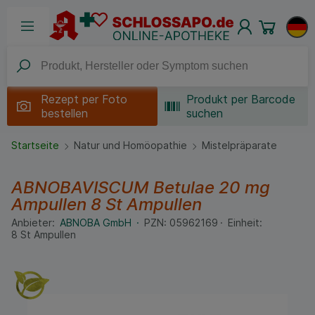
Rezept per
Foto
Produkt per Barcode
bestellen
suchen
Startseite
Natur und Homöopathie
Mistelpräparate
ABNOBAVISCUM Betulae 20 mg
Ampullen
8 St
Ampullen
Anbieter:
ABNOBA GmbH
PZN:
05962169
Einheit:
8
St
Ampullen