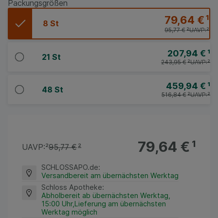
Packungsgrößen
79,64 €
¹
8 St
95,77 €
²
UAVP:
²
207,94 €
¹
21 St
243,95 €
²
UAVP:
²
459,94 €
¹
48 St
516,84 €
²
UAVP:
²
79,64 €
¹
UAVP:
²
95,77 €
²
SCHLOSSAPO.de
:
Versandbereit am übernächsten Werktag
Schloss Apotheke
:
Abholbereit ab übernächsten Werktag,
15:00 Uhr,Lieferung am übernächsten
Werktag möglich