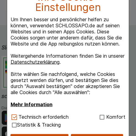
Einstellungen
Um Ihnen besser und persönlicher helfen zu
können, verwendet SCHLOSSAPO.de auf seinen
Websites und in seinen Apps Cookies. Diese
Cookies sorgen unter anderem dafür, dass Sie die
Website und die App reibungslos nutzen können.
Sicherheit und Qualität
Weitergehende Informationen finden Sie in unserer
Schlossapo.de ist registriert beim
Datenschutzerklärung
.
Deutschen Institut für Medizinische
Dokumentation und Information.
Bitte wählen Sie nachfolgend, welche Cookies
gesetzt werden dürfen, und bestätigen Sie dies
durch "Auswahl bestätigen" oder akzeptieren Sie
alle Cookies durch "Alle auswählen":
schlossapo.de-App
Mehr Information
Die App von schlossapo.de jetzt mit E-Rezept-Scanner
Technisch Notwendig:
Hierbei handelt es sich um
Technisch erforderlich
Komfort
Cookies, die für die Grundfunktionen unserer
Statistik & Tracking
Website notwendig sind (z.B. Navigation,
Warenkorb, Kundenkonto), weshalb auf diese nicht