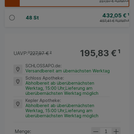
227,97 €
²
UAVP:
²
432,05 €
¹
48 St
497,41 €
²
UAVP:
²
195,83 €
¹
UAVP:
²
227,97 €
²
SCHLOSSAPO.de
:
Versandbereit am übernächsten Werktag
Schloss Apotheke
:
Abholbereit ab überübernächsten
Werktag, 15:00 Uhr,Lieferung am
überübernächsten Werktag möglich
Kepler Apotheke
:
Abholbereit ab überübernächsten
Werktag, 15:00 Uhr,Lieferung am
überübernächsten Werktag möglich
Menge: