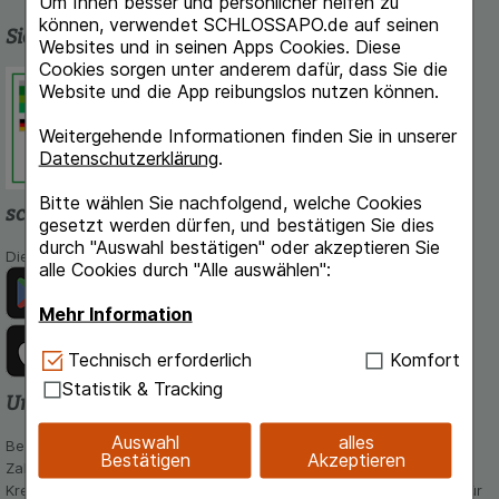
Um Ihnen besser und persönlicher helfen zu
können, verwendet SCHLOSSAPO.de auf seinen
Sicherheit und Qualität
Websites und in seinen Apps Cookies. Diese
Cookies sorgen unter anderem dafür, dass Sie die
Schlossapo.de ist registriert beim
Website und die App reibungslos nutzen können.
Deutschen Institut für Medizinische
Dokumentation und Information.
Weitergehende Informationen finden Sie in unserer
Datenschutzerklärung
.
Bitte wählen Sie nachfolgend, welche Cookies
schlossapo.de-App
gesetzt werden dürfen, und bestätigen Sie dies
durch "Auswahl bestätigen" oder akzeptieren Sie
Die App von schlossapo.de jetzt mit E-Rezept-Scanner
alle Cookies durch "Alle auswählen":
Mehr Information
Technisch Notwendig:
Hierbei handelt es sich um
Technisch erforderlich
Komfort
Cookies, die für die Grundfunktionen unserer
Statistik & Tracking
Unsere Zahlungsarten
Website notwendig sind (z.B. Navigation,
Warenkorb, Kundenkonto), weshalb auf diese nicht
Auswahl
alles
Bequem und sicher - Wählen Sie aus unseren verschiedenen
verzichtet werden kann.
Bestätigen
Akzeptieren
Zahlungsmöglichkeiten:
Kreditkarte, PayPal,Vorkasse, iDeal, Bancontact und Rechnung (für
Komfort:
Diese Cookies werden genutzt um das