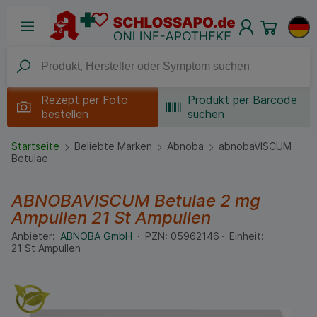
Rezept per
Foto
Produkt per Barcode
bestellen
suchen
Startseite
Beliebte Marken
Abnoba
abnobaVISCUM
Betulae
ABNOBAVISCUM Betulae 2 mg
Ampullen
21 St
Ampullen
Anbieter:
ABNOBA GmbH
PZN:
05962146
Einheit:
21
St
Ampullen