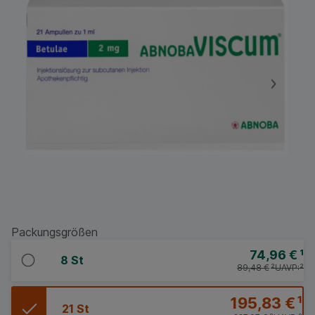
Packungsgrößen
74,96 €
¹
8 St
89,48 €
²
UAVP:
²
195,83 €
¹
21 St