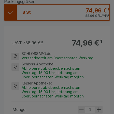
Packungsgrößen
74,96 €
¹
8 St
88,96 €
²
UAVP:
²
74,96 €
¹
UAVP:
²
88,96 €
²
SCHLOSSAPO.de
:
Versandbereit am übernächsten Werktag
Schloss Apotheke
:
Abholbereit ab überübernächsten
Werktag, 15:00 Uhr,Lieferung am
überübernächsten Werktag möglich
Kepler Apotheke
:
Abholbereit ab überübernächsten
Werktag, 15:00 Uhr,Lieferung am
überübernächsten Werktag möglich
Menge: