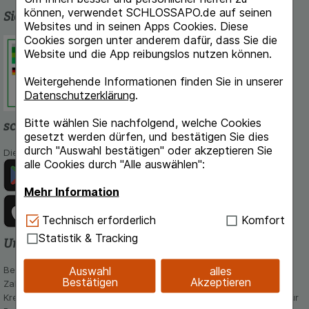
können, verwendet SCHLOSSAPO.de auf seinen
Sicherheit und Qualität
Websites und in seinen Apps Cookies. Diese
Cookies sorgen unter anderem dafür, dass Sie die
Schlossapo.de ist registriert beim
Website und die App reibungslos nutzen können.
Deutschen Institut für Medizinische
Dokumentation und Information.
Weitergehende Informationen finden Sie in unserer
Datenschutzerklärung
.
Bitte wählen Sie nachfolgend, welche Cookies
schlossapo.de-App
gesetzt werden dürfen, und bestätigen Sie dies
durch "Auswahl bestätigen" oder akzeptieren Sie
Die App von schlossapo.de jetzt mit E-Rezept-Scanner
alle Cookies durch "Alle auswählen":
Mehr Information
Technisch Notwendig:
Hierbei handelt es sich um
Technisch erforderlich
Komfort
Cookies, die für die Grundfunktionen unserer
Statistik & Tracking
Unsere Zahlungsarten
Website notwendig sind (z.B. Navigation,
Warenkorb, Kundenkonto), weshalb auf diese nicht
Auswahl
alles
Bequem und sicher - Wählen Sie aus unseren verschiedenen
verzichtet werden kann.
Bestätigen
Akzeptieren
Zahlungsmöglichkeiten:
Kreditkarte, PayPal,Vorkasse, iDeal, Bancontact und Rechnung (für
Komfort:
Diese Cookies werden genutzt um das