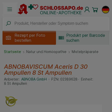
Rezept per
Foto
Produkt per Barcode
bestellen
suchen
Startseite
Natur und Homöopathie
Mistelpräparate
ABNOBAVISCUM Aceris D 30
Ampullen
8 St
Ampullen
Anbieter:
ABNOBA GmbH
PZN:
02389628
Einheit:
8
St
Ampullen