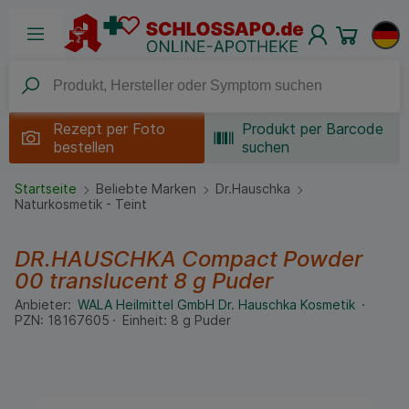
Rezept per
Foto
Produkt per Barcode
bestellen
suchen
Startseite
Beliebte Marken
Dr.Hauschka
Naturkosmetik - Teint
DR.HAUSCHKA Compact Powder
00 translucent
8 g
Puder
Anbieter:
WALA Heilmittel GmbH Dr. Hauschka Kosmetik
PZN:
18167605
Einheit:
8
g
Puder