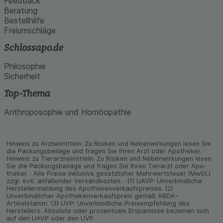
Feedback
Beratung
Bestellhilfe
Freiumschläge
Schlossapo.de
Philosophie
Sicherheit
Top-Thema
Anthroposophie und Homöopathie
Hinweis zu Arzneimitteln: Zu Risiken und Neben­wirkungen lesen Sie
die Packungs­beilage und fragen Sie Ihren Arzt oder Apo­theker. ·
Hinweis zu Tier­arz­nei­mitteln: Zu Risiken und Neben­wirkungen lesen
Sie die Packungs­beilage und fragen Sie Ihren Tier­arzt oder Apo­
theker. · Alle Preise inklusive gesetz­licher Mehrwertsteuer (MwSt.)
zzgl. evtl. anfallender Versand­kosten. · (1) UAVP: Unverbindliche
Herstellermeldung des Apothekenverkaufspreises. (2)
Unverbindlicher Apothekenverkaufspreis gemäß ABDA-
Artikelstamm. (3) UVP: Unverbindliche Preisempfehlung des
Herstellers. Absolute oder prozentuale Ersparnisse beziehen sich
auf den UAVP oder den UVP.