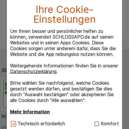
aufzufrischen. Tragen Sie den Kompaktpuder
Ihre Cookie-
mit dem Powder Brush oder Puderquaste auf,
Einstellungen
um kleine Hautunebenheiten auszugleichen, den
Teint zu mattieren und Ihre Haut zu pflegen.
Um Ihnen besser und persönlicher helfen zu
können, verwendet SCHLOSSAPO.de auf seinen
Websites und in seinen Apps Cookies. Diese
Cookies sorgen unter anderem dafür, dass Sie die
Website und die App reibungslos nutzen können.
Weitergehende Informationen finden Sie in unserer
Sicherheit und Qualität
Datenschutzerklärung
.
Schlossapo.de ist registriert beim
Bitte wählen Sie nachfolgend, welche Cookies
Deutschen Institut für Medizinische
gesetzt werden dürfen, und bestätigen Sie dies
Dokumentation und Information.
durch "Auswahl bestätigen" oder akzeptieren Sie
alle Cookies durch "Alle auswählen":
Mehr Information
schlossapo.de-App
Technisch Notwendig:
Hierbei handelt es sich um
Technisch erforderlich
Komfort
Die App von schlossapo.de jetzt mit E-Rezept-Scanner
Cookies, die für die Grundfunktionen unserer