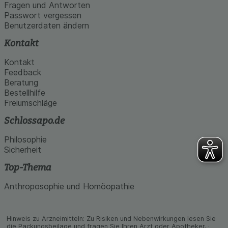
den Inhalt auf unserer Website aber auch die
Fragen und Antworten
Werbung auf Drittseiten möglichst relevant für Sie
Passwort vergessen
zu gestalten. Bitte beachten Sie, dass Daten
Benutzerdaten ändern
hierfür teilweise an Dritte wie z.B. Google oder
soziale Medien übertragen werden.
Kontakt
Kontakt
Feedback
Beratung
Bestellhilfe
Freiumschläge
Schlossapo.de
Philosophie
Sicherheit
Top-Thema
Anthroposophie und Homöopathie
Hinweis zu Arzneimitteln: Zu Risiken und Neben­wirkungen lesen Sie
die Packungs­beilage und fragen Sie Ihren Arzt oder Apo­theker. ·