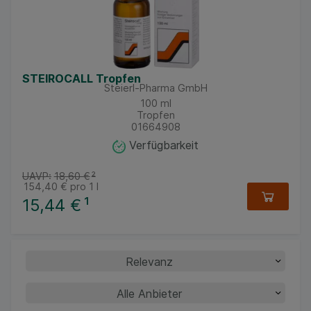
STEIROCALL Tropfen
Steierl-Pharma GmbH
100
ml
Tropfen
01664908
Verfügbarkeit
UAVP:
18,60 €
²
154,40 €
pro 1 l
15,44 €
¹