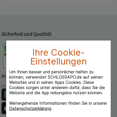
Sicherheit und Qualität
Schlossapo.de ist registriert beim
Ihre Cookie-
Deutschen Institut für Medizinische
Dokumentation und Information.
Einstellungen
Um Ihnen besser und persönlicher helfen zu
schlossapo.de-App
können, verwendet SCHLOSSAPO.de auf seinen
Websites und in seinen Apps Cookies. Diese
Die App von schlossapo.de jetzt mit E-Rezept-Scanner
Cookies sorgen unter anderem dafür, dass Sie die
Website und die App reibungslos nutzen können.
Weitergehende Informationen finden Sie in unserer
Datenschutzerklärung
.