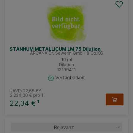
STANNUM METALLICUM LM 75 Dilution
ARCANA Dr. Sewerin GmbH & Co.KG
10
ml
Dilution
13199411
Verfügbarkeit
UAVP:
22,68 €
²
2.234,00 €
pro 1 l
22,34 €
¹