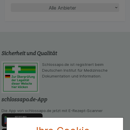
Sicherheit und Qualität
Schlossapo.de ist registriert beim
Deutschen Institut für Medizinische
Dokumentation und Information.
schlossapo.de-App
Die App von schlossapo.de jetzt mit E-Rezept-Scanner