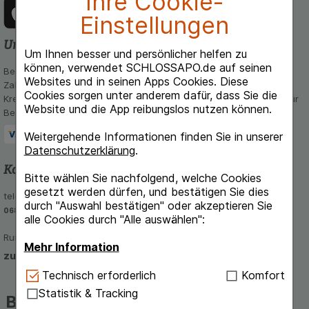
Ihre Cookie-
Einstellungen
Unsere Zahlungsarten
Um Ihnen besser und persönlicher helfen zu
können, verwendet SCHLOSSAPO.de auf seinen
Bequem und sicher - Wählen Sie aus unseren verschiedenen
Websites und in seinen Apps Cookies. Diese
Zahlungsmöglichkeiten:
Cookies sorgen unter anderem dafür, dass Sie die
Kreditkarte, PayPal,Vorkasse, iDeal, Bancontact und Rechnung (für
Website und die App reibungslos nutzen können.
Bestandskunden)
Weitergehende Informationen finden Sie in unserer
Datenschutzerklärung
.
Kontakt und Beratung
Bitte wählen Sie nachfolgend, welche Cookies
gesetzt werden dürfen, und bestätigen Sie dies
telefonisch Mo - Fr von 8-16 Uhr unter
durch "Auswahl bestätigen" oder akzeptieren Sie
06851-939 56 56
alle Cookies durch "Alle auswählen":
Rund um die Uhr per E-Mail
Mehr Information
zum Kontaktformular
Technisch Notwendig:
Hierbei handelt es sich um
Technisch erforderlich
Komfort
Cookies, die für die Grundfunktionen unserer
Statistik & Tracking
Beliebte Marken auf
Website notwendig sind (z.B. Navigation,