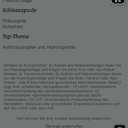
Freiumschläge
Schlossapo.de
Philosophie
Sicherheit
Top-Thema
Anthroposophie und Homöopathie
Hinweis zu Arzneimitteln: Zu Risiken und Neben­wirkungen lesen Sie
die Packungs­beilage und fragen Sie Ihren Arzt oder Apo­theker. ·
Hinweis zu Tier­arz­nei­mitteln: Zu Risiken und Neben­wirkungen lesen
Sie die Packungs­beilage und fragen Sie Ihren Tier­arzt oder Apo­
theker. · Alle Preise inklusive gesetz­licher Mehrwertsteuer (MwSt.)
zzgl. evtl. anfallender Versand­kosten. · (1) UAVP: Unverbindliche
Herstellermeldung des Apothekenverkaufspreises. (2)
Unverbindlicher Apothekenverkaufspreis gemäß ABDA-
Artikelstamm. (3) UVP: Unverbindliche Preisempfehlung des
Herstellers. Absolute oder prozentuale Ersparnisse beziehen sich
auf den UAVP oder den UVP.
Hier können Sie Ihre Cookie-Zustimmung widerrufen
Vertrag widerrufen