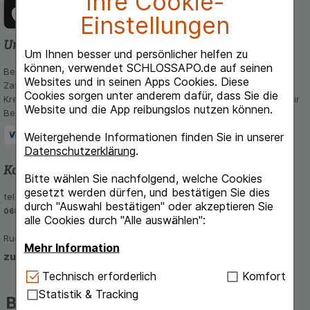
Ihre Cookie-
Einstellungen
Unsere Zahlungsarten
Um Ihnen besser und persönlicher helfen zu
können, verwendet SCHLOSSAPO.de auf seinen
Bequem und sicher - Wählen Sie aus unseren verschiedenen
Websites und in seinen Apps Cookies. Diese
Zahlungsmöglichkeiten:
Cookies sorgen unter anderem dafür, dass Sie die
Kreditkarte, PayPal,Vorkasse, iDeal, Bancontact und Rechnung (für
Website und die App reibungslos nutzen können.
Bestandskunden)
Weitergehende Informationen finden Sie in unserer
Datenschutzerklärung
.
Kontakt und Beratung
Bitte wählen Sie nachfolgend, welche Cookies
gesetzt werden dürfen, und bestätigen Sie dies
telefonisch Mo - Fr von 8-16 Uhr unter
durch "Auswahl bestätigen" oder akzeptieren Sie
06851-939 56 56
alle Cookies durch "Alle auswählen":
Rund um die Uhr per E-Mail
Mehr Information
zum Kontaktformular
Technisch Notwendig:
Hierbei handelt es sich um
Technisch erforderlich
Komfort
Cookies, die für die Grundfunktionen unserer
Statistik & Tracking
Beliebte Marken auf
Website notwendig sind (z.B. Navigation,