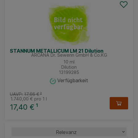
STANNUM METALLICUM LM 21 Dilution
ARCANA Dr. Sewerin GmbH & Co.KG
10
ml
Dilution
13199285
Verfügbarkeit
UAVP:
17,66 €
²
1.740,00 €
pro 1 l
17,40 €
¹