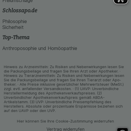
Freiumschläge
Schlossapo.de
Philosophie
Sicherheit
Top-Thema
Anthroposophie und Homöopathie
Hinweis zu Arzneimitteln: Zu Risiken und Neben­wirkungen lesen Sie
die Packungs­beilage und fragen Sie Ihren Arzt oder Apo­theker. ·
Hinweis zu Tier­arz­nei­mitteln: Zu Risiken und Neben­wirkungen lesen
Sie die Packungs­beilage und fragen Sie Ihren Tier­arzt oder Apo­
theker. · Alle Preise inklusive gesetz­licher Mehrwertsteuer (MwSt.)
zzgl. evtl. anfallender Versand­kosten. · (1) UAVP: Unverbindliche
Herstellermeldung des Apothekenverkaufspreises. (2)
Unverbindlicher Apothekenverkaufspreis gemäß ABDA-
Artikelstamm. (3) UVP: Unverbindliche Preisempfehlung des
Herstellers. Absolute oder prozentuale Ersparnisse beziehen sich
auf den UAVP oder den UVP.
Hier können Sie Ihre Cookie-Zustimmung widerrufen
Vertrag widerrufen