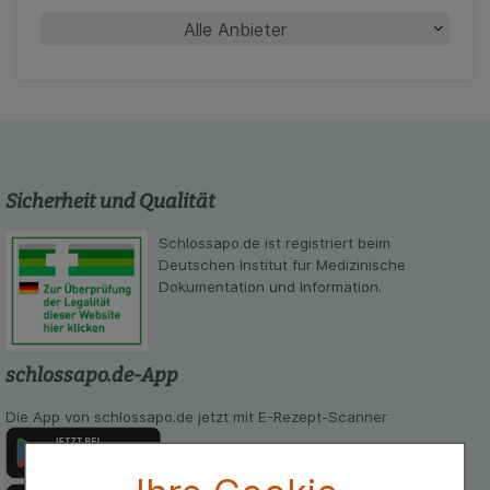
Sicherheit und Qualität
Schlossapo.de ist registriert beim
Deutschen Institut für Medizinische
Dokumentation und Information.
schlossapo.de-App
Die App von schlossapo.de jetzt mit E-Rezept-Scanner