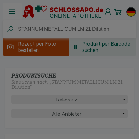
Rezept per
Foto
Produkt per Barcode
bestellen
suchen
PRODUKTSUCHE
Sie suchen nach:
„
STANNUM METALLICUM LM 21
Dilution
“