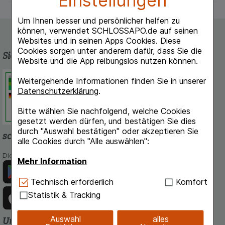
Um Ihnen besser und persönlicher helfen zu
können, verwendet SCHLOSSAPO.de auf seinen
Websites und in seinen Apps Cookies. Diese
Cookies sorgen unter anderem dafür, dass Sie die
Sicherheit und Qualität
Website und die App reibungslos nutzen können.
Schlossapo.de ist registriert beim
Weitergehende Informationen finden Sie in unserer
Deutschen Institut für Medizinische
Datenschutzerklärung
.
Dokumentation und Information.
Bitte wählen Sie nachfolgend, welche Cookies
gesetzt werden dürfen, und bestätigen Sie dies
durch "Auswahl bestätigen" oder akzeptieren Sie
schlossapo.de-App
alle Cookies durch "Alle auswählen":
Die App von schlossapo.de jetzt mit E-Rezept-Scanner
Mehr Information
Technisch Notwendig:
Hierbei handelt es sich um
Technisch erforderlich
Komfort
Cookies, die für die Grundfunktionen unserer
Statistik & Tracking
Website notwendig sind (z.B. Navigation,
Warenkorb, Kundenkonto), weshalb auf diese nicht
Auswahl
alles
Unsere Zahlungsarten
verzichtet werden kann.