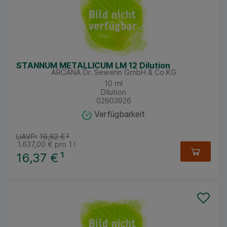
STANNUM METALLICUM LM 12 Dilution
ARCANA Dr. Sewerin GmbH & Co.KG
10
ml
Dilution
02603926
Verfügbarkeit
UAVP:
16,62 €
²
1.637,00 €
pro 1 l
16,37 €
¹