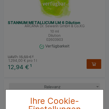
STANNUM METALLICUM LM 6 Dilution
ARCANA Dr. Sewerin GmbH & Co.KG
10
ml
Dilution
02603903
Verfügbarkeit
UAVP:
15,59 €
²
1.294,00 €
pro 1 l
12,94 €
¹
Ihre Cookie-
Einstellungen