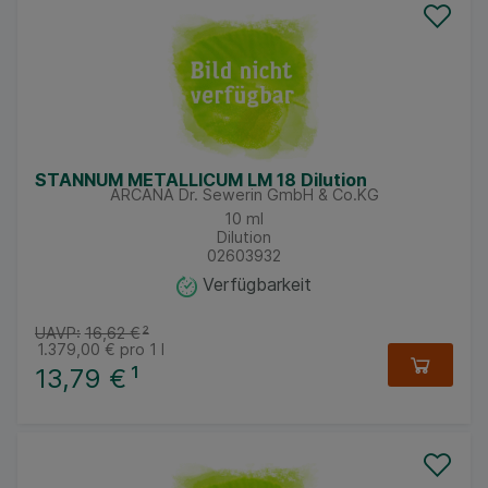
STANNUM METALLICUM LM 18 Dilution
ARCANA Dr. Sewerin GmbH & Co.KG
10
ml
Dilution
02603932
Verfügbarkeit
UAVP:
16,62 €
²
1.379,00 €
pro 1 l
13,79 €
¹