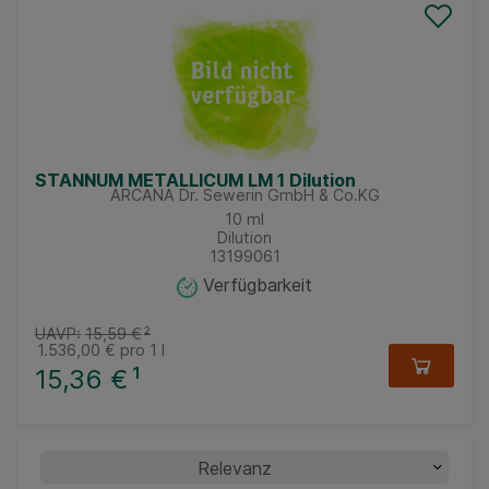
STANNUM METALLICUM LM 1 Dilution
ARCANA Dr. Sewerin GmbH & Co.KG
10
ml
Dilution
13199061
Verfügbarkeit
UAVP:
15,59 €
²
1.536,00 €
pro 1 l
15,36 €
¹