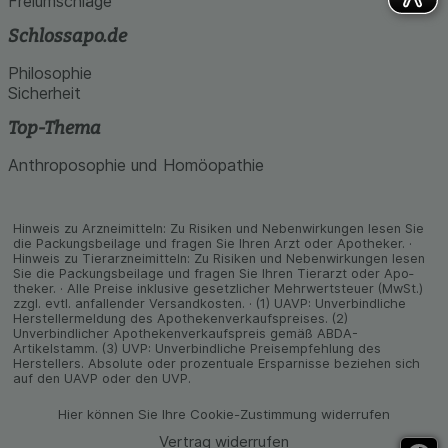
Freiumschläge
Schlossapo.de
Philosophie
Sicherheit
Top-Thema
Anthroposophie und Homöopathie
Hinweis zu Arzneimitteln: Zu Risiken und Neben­wirkungen lesen Sie
die Packungs­beilage und fragen Sie Ihren Arzt oder Apo­theker. ·
Hinweis zu Tier­arz­nei­mitteln: Zu Risiken und Neben­wirkungen lesen
Sie die Packungs­beilage und fragen Sie Ihren Tier­arzt oder Apo­
theker. · Alle Preise inklusive gesetz­licher Mehrwertsteuer (MwSt.)
zzgl. evtl. anfallender Versand­kosten. · (1) UAVP: Unverbindliche
Herstellermeldung des Apothekenverkaufspreises. (2)
Unverbindlicher Apothekenverkaufspreis gemäß ABDA-
Artikelstamm. (3) UVP: Unverbindliche Preisempfehlung des
Herstellers. Absolute oder prozentuale Ersparnisse beziehen sich
auf den UAVP oder den UVP.
Hier können Sie Ihre Cookie-Zustimmung widerrufen
Vertrag widerrufen