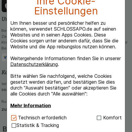
Ihre Cookie-
Einstellungen
Unsere Zahlungsarten
Um Ihnen besser und persönlicher helfen zu
können, verwendet SCHLOSSAPO.de auf seinen
Bequem und sicher - Wählen Sie aus unseren verschiedenen
Websites und in seinen Apps Cookies. Diese
Zahlungsmöglichkeiten:
Cookies sorgen unter anderem dafür, dass Sie die
Kreditkarte, PayPal,Vorkasse, iDeal, Bancontact und Rechnung (für
Website und die App reibungslos nutzen können.
Bestandskunden)
Weitergehende Informationen finden Sie in unserer
Datenschutzerklärung
.
Kontakt und Beratung
Bitte wählen Sie nachfolgend, welche Cookies
gesetzt werden dürfen, und bestätigen Sie dies
telefonisch Mo - Fr von 8-16 Uhr unter
durch "Auswahl bestätigen" oder akzeptieren Sie
06851-939 56 56
alle Cookies durch "Alle auswählen":
Rund um die Uhr per E-Mail
Mehr Information
zum Kontaktformular
Technisch Notwendig:
Hierbei handelt es sich um
Technisch erforderlich
Komfort
Cookies, die für die Grundfunktionen unserer
Statistik & Tracking
Beliebte Marken auf
Website notwendig sind (z.B. Navigation,