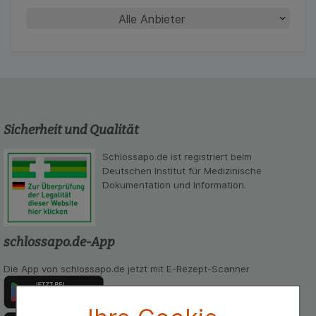
Sicherheit und Qualität
Schlossapo.de ist registriert beim
Deutschen Institut für Medizinische
Dokumentation und Information.
schlossapo.de-App
Die App von schlossapo.de jetzt mit E-Rezept-Scanner