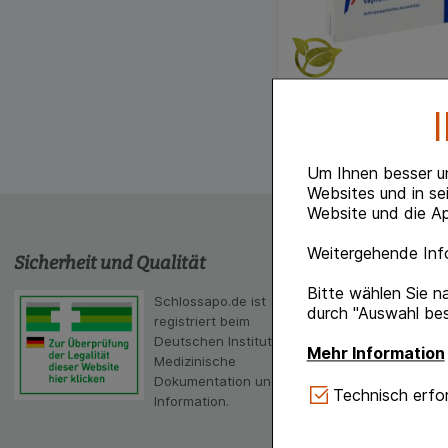
Um Ihnen besser u
Websites und in se
Website und die Ap
Weitergehende Info
Sicherheit und Qualität
schlossapo
Bitte wählen Sie n
Schlossapo.de ist
Die App von sc
durch "Auswahl bes
registriert beim
Scanner
Deutschen Institut für
Mehr Information
Medizinische
Dokumentation und
Technisch Notwe
Technisch erfor
Information.
Website notwendig 
verzichtet werden 