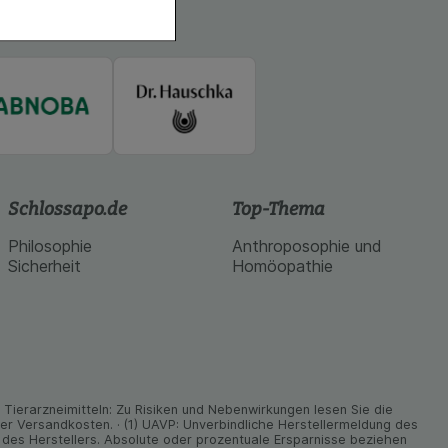
hender zu
eite an bevorzugte
lichen es uns auch
ramm zu betreiben.
se der Nutzung
imieren können, den
vant für Sie zu
oogle oder soziale
Schlossapo.de
Top-Thema
Philosophie
Anthroposophie und
Sicherheit
Homöopathie
ier­arz­nei­mitteln: Zu Risiken und Neben­wirkungen lesen Sie die
nder Versand­kosten. · (1) UAVP: Unverbindliche Herstellermeldung des
des Herstellers. Absolute oder prozentuale Ersparnisse beziehen