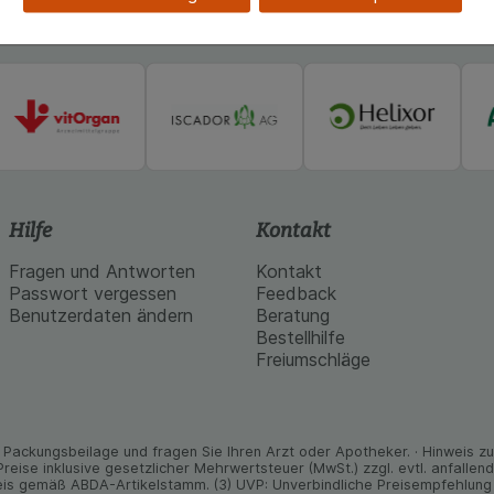
kies werden genutzt um das Einkaufserlebnis noch ansprec
lsweise für die Wiedererkennung des Besuchers oder unsere S
z.B. Spracheinstellung) anzupassen. Komfort-Cookies ermög
se zugeschrittene Inhalte anzuzeigen und unser Partnerprog
ng:
Hierüber lassen sich Informationen über die Art und Wei
mmeln, mit deren Hilfe wir unsere Website weiter für Sie opt
Website aber auch die Werbung auf Drittseiten möglichst rele
achten Sie, dass Daten hierfür teilweise an Dritte wie z.B. G
 werden.
Hilfe
Kontakt
Fragen und Antworten
Kontakt
Passwort vergessen
Feedback
Benutzerdaten ändern
Beratung
Bestellhilfe
Freiumschläge
Packungs­beilage und fragen Sie Ihren Arzt oder Apo­theker. · Hinweis zu T
 Preise inklusive gesetz­licher Mehrwertsteuer (MwSt.) zzgl. evtl. anfalle
is gemäß ABDA-Artikelstamm. (3) UVP: Unverbindliche Preisempfehlung 