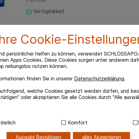
01631240
Verfügbarkeit
Ihre Cookie-Einstellunge
nd persönlicher helfen zu können, verwendet SCHLOSSAPO.
inen Apps Cookies. Diese Cookies sorgen unter anderem dafü
p reibungslos nutzen können.
rmationen finden Sie in unserer
Datenschutzerklärung
.
.de-App
Unsere Zahlungsarten
achfolgend, welche Cookies gesetzt werden dürfen, und best
hlossapo.de jetzt mit E-Rezept-
Bequem und sicher - Wählen Sie
tätigen" oder akzeptieren Sie alle Cookies durch "Alle auswä
verschiedenen Zahlungsmöglichk
Kreditkarte, PayPal,Vorkasse, iD
und Rechnung (für Bestandskun
ndig:
Hierbei handelt es sich um Cookies, die für die Grundf
derlich
Komfort
sind (z.B. Navigation, Warenkorb, Kundenkonto), weshalb au
kann.
Auswahl Bestätigen
alles Akzeptieren