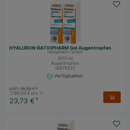
HYALURON-RATIOPHARM Gel Augentropfen
ratiopharm GmbH
2X10
ml
Augentropfen
16878437
Verfügbarkeit
UVP:
26,39 €
³
1.186,50 €
pro 1 l
23,73 €
¹