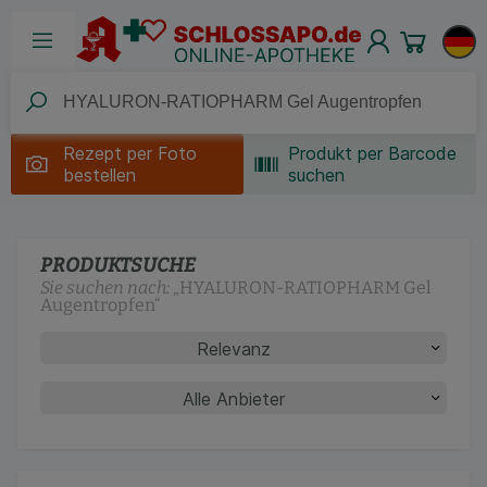
Rezept per
Foto
Produkt per Barcode
bestellen
suchen
PRODUKTSUCHE
Sie suchen nach:
„
HYALURON-RATIOPHARM Gel
Augentropfen
“