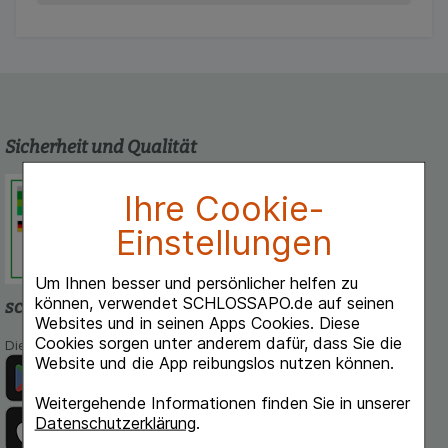
Sicherheit und Qualität
Schlossapo.de ist registriert beim
Ihre Cookie-
Deutschen Institut für Medizinische
Dokumentation und Information.
Einstellungen
Um Ihnen besser und persönlicher helfen zu
können, verwendet SCHLOSSAPO.de auf seinen
schlossapo.de-App
Websites und in seinen Apps Cookies. Diese
Cookies sorgen unter anderem dafür, dass Sie die
Die App von schlossapo.de jetzt mit E-Rezept-Scanner
Website und die App reibungslos nutzen können.
Weitergehende Informationen finden Sie in unserer
Datenschutzerklärung
.