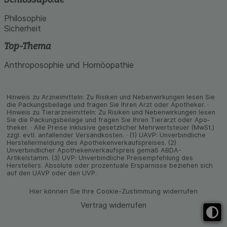
Philosophie
Sicherheit
Top-Thema
Anthroposophie und Homöopathie
Hinweis zu Arzneimitteln: Zu Risiken und Neben­wirkungen lesen Sie
die Packungs­beilage und fragen Sie Ihren Arzt oder Apo­theker. ·
Hinweis zu Tier­arz­nei­mitteln: Zu Risiken und Neben­wirkungen lesen
Sie die Packungs­beilage und fragen Sie Ihren Tier­arzt oder Apo­
theker. · Alle Preise inklusive gesetz­licher Mehrwertsteuer (MwSt.)
zzgl. evtl. anfallender Versand­kosten. · (1) UAVP: Unverbindliche
Herstellermeldung des Apothekenverkaufspreises. (2)
Unverbindlicher Apothekenverkaufspreis gemäß ABDA-
Artikelstamm. (3) UVP: Unverbindliche Preisempfehlung des
Herstellers. Absolute oder prozentuale Ersparnisse beziehen sich
auf den UAVP oder den UVP.
Hier können Sie Ihre Cookie-Zustimmung widerrufen
Vertrag widerrufen