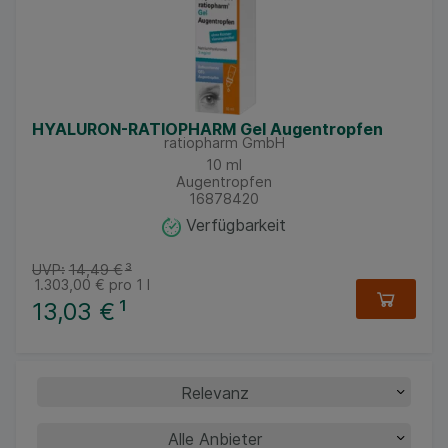
HYALURON-RATIOPHARM Gel Augentropfen
ratiopharm GmbH
10
ml
Augentropfen
16878420
Verfügbarkeit
UVP:
14,49 €
³
1.303,00 €
pro 1 l
13,03 €
¹