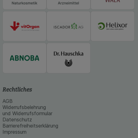
Informationen über die Art und Weise der Nutzung
unserer Website sammeln, mit deren Hilfe wir
unsere Website weiter für Sie optimieren können,
den Inhalt auf unserer Website aber auch die
Werbung auf Drittseiten möglichst relevant für Sie
zu gestalten. Bitte beachten Sie, dass Daten
hierfür teilweise an Dritte wie z.B. Google oder
soziale Medien übertragen werden.
Rechtliches
AGB
Widerrufsbelehrung
und Widerrufsformular
Datenschutz
Barrierefreiheitserklärung
Impressum