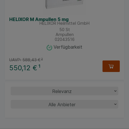
HELIXOR M Ampullen 5 mg
HELIXOR Heilmittel GmbH
50
St
Ampullen
02043516
Verfügbarkeit
UAVP:
588,43 €
²
550,12 €
¹