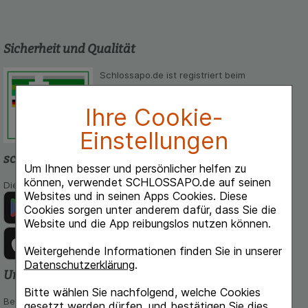
Sicherheit und Qualität
Schlossapo.de ist registriert beim
Deutschen Institut für Medizinische
Dokumentation und Information.
Ihre Cookie-
Einstellungen
schlossapo.de-App
Um Ihnen besser und persönlicher helfen zu
können, verwendet SCHLOSSAPO.de auf seinen
Die App von schlossapo.de jetzt mit E-Rezept-Scanner
Websites und in seinen Apps Cookies. Diese
Cookies sorgen unter anderem dafür, dass Sie die
Website und die App reibungslos nutzen können.
Weitergehende Informationen finden Sie in unserer
Datenschutzerklärung
.
Unsere Zahlungsarten
Bitte wählen Sie nachfolgend, welche Cookies
Bequem und sicher - Wählen Sie aus unseren verschiedenen
gesetzt werden dürfen, und bestätigen Sie dies