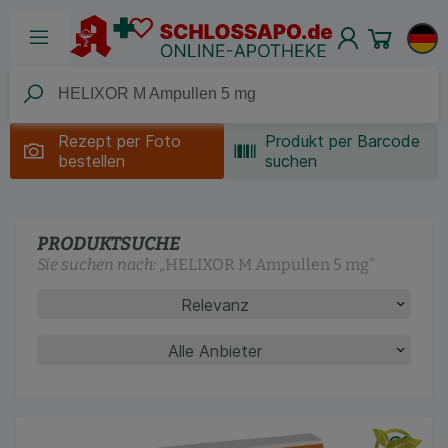
Rezept per
Foto
Produkt per Barcode
bestellen
suchen
PRODUKTSUCHE
Sie suchen nach:
„
HELIXOR M Ampullen 5 mg
“