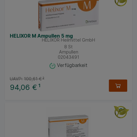
HELIXOR M Ampullen 5 mg
HELIXOR Heilmittel GmbH
8
St
Ampullen
02043491
Verfügbarkeit
UAVP:
100,61 €
²
94,06 €
¹