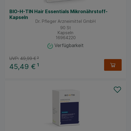
BIO-H-TIN Hair Essentials Mikronährstoff-
Kapseln
Dr. Pfleger Arzneimittel GmbH
90
St
Kapseln
16964220
Verfügbarkeit
UVP:
49,99 €
³
45,49 €
¹