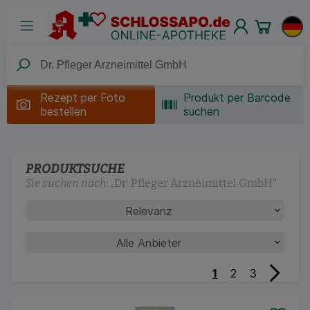
Rezept per
Foto
Produkt per Barcode
bestellen
suchen
PRODUKTSUCHE
Sie suchen nach:
„
Dr. Pfleger Arzneimittel GmbH
“
Nächste
1
2
3