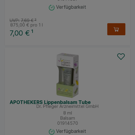
Verfügbarkeit
UVP:
7,69 €
³
875,00 €
pro 1 l
7,00 €
¹
APOTHEKERS Lippenbalsam Tube
Dr. Pfleger Arzneimittel GmbH
8
ml
Balsam
01914570
Verfügbarkeit