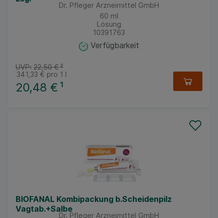
Dr. Pfleger Arzneimittel GmbH
60
ml
Lösung
10391763
Verfügbarkeit
UVP:
22,50 €
³
341,33 €
pro 1 l
20,48 €
¹
BIOFANAL Kombipackung b.Scheidenpilz
Vagtab.+Salbe
Dr. Pfleger Arzneimittel GmbH