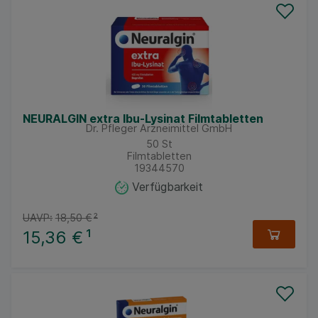
NEURALGIN extra Ibu-Lysinat Filmtabletten
Dr. Pfleger Arzneimittel GmbH
50
St
Filmtabletten
19344570
Verfügbarkeit
UAVP:
18,50 €
²
15,36 €
¹