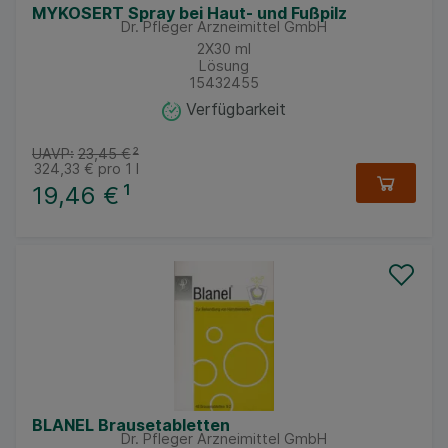
MYKOSERT Spray bei Haut- und Fußpilz
Dr. Pfleger Arzneimittel GmbH
2X30
ml
Lösung
15432455
Verfügbarkeit
UAVP:
23,45 €
²
324,33 €
pro 1 l
19,46 €
¹
BLANEL Brausetabletten
Dr. Pfleger Arzneimittel GmbH