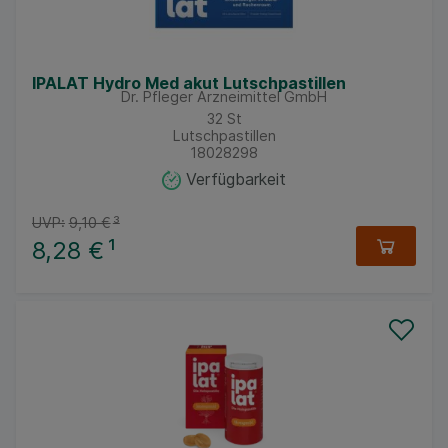
IPALAT Hydro Med akut Lutschpastillen
Dr. Pfleger Arzneimittel GmbH
32
St
Lutschpastillen
18028298
Verfügbarkeit
UVP:
9,10 €
³
8,28 €
¹