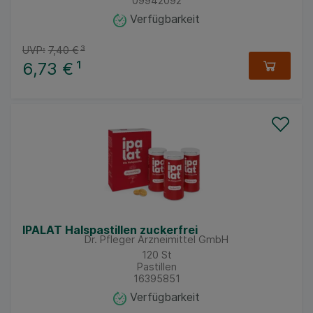
09942092
Verfügbarkeit
UVP:
7,40 €
³
6,73 €
¹
IPALAT Halspastillen zuckerfrei
Dr. Pfleger Arzneimittel GmbH
120
St
Pastillen
16395851
Verfügbarkeit