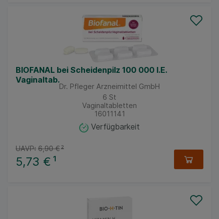
BIOFANAL bei Scheidenpilz 100 000 I.E.
Vaginaltab.
Dr. Pfleger Arzneimittel GmbH
6
St
Vaginaltabletten
16011141
Verfügbarkeit
UAVP:
6,90 €
²
5,73 €
¹