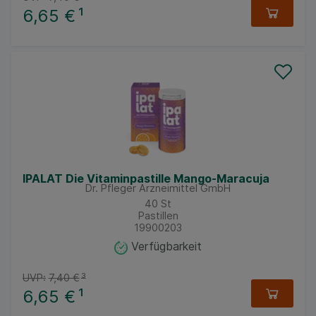
6,65 €
¹
IPALAT Die Vitaminpastille Mango-Maracuja
Dr. Pfleger Arzneimittel GmbH
40
St
Pastillen
19900203
Verfügbarkeit
UVP:
7,40 €
³
6,65 €
¹