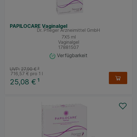
PAPILOCARE Vaginalgel
Dr. Pfleger Arzneimittel GmbH
7X5
ml
Vaginalgel
17881507
Verfügbarkeit
UVP:
27,90 €
³
716,57 €
pro 1 l
25,08 €
¹