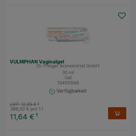
VULNIPHAN Vaginalgel
Dr. Pfleger Arzneimittel GmbH
30
ml
Gel
19465948
Verfügbarkeit
UVP:
12,95 €
³
388,00 €
pro 1 l
11,64 €
¹