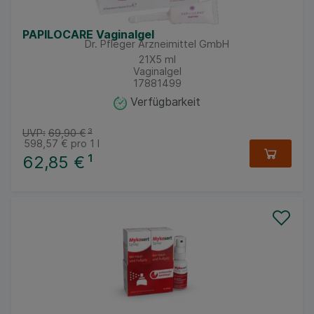
PAPILOCARE Vaginalgel
Dr. Pfleger Arzneimittel GmbH
21X5
ml
Vaginalgel
17881499
Verfügbarkeit
UVP:
69,90 €
³
598,57 €
pro 1 l
62,85 €
¹