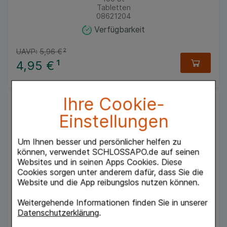
Tabletten
08621204
Verfügbarkeit
UAVP:
5,96 €
²
4,95 €
¹
Ihre Cookie-
Einstellungen
Um Ihnen besser und persönlicher helfen zu
können, verwendet SCHLOSSAPO.de auf seinen
Websites und in seinen Apps Cookies. Diese
Cookies sorgen unter anderem dafür, dass Sie die
SAL 29 Perfect Lips
Website und die App reibungslos nutzen können.
Dr. Pfleger Arzneimittel GmbH
4
g
Weitergehende Informationen finden Sie in unserer
Körperpflege
Datenschutzerklärung
.
02030749