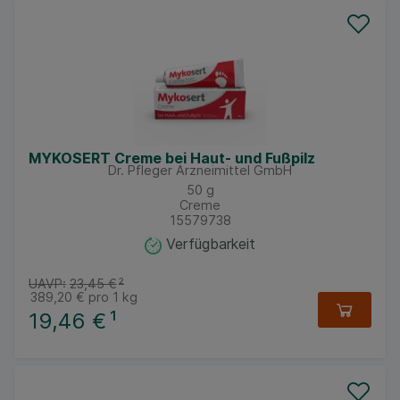
MYKOSERT Creme bei Haut- und Fußpilz
Dr. Pfleger Arzneimittel GmbH
50
g
Creme
15579738
Verfügbarkeit
UAVP:
23,45 €
²
389,20 €
pro 1 kg
19,46 €
¹