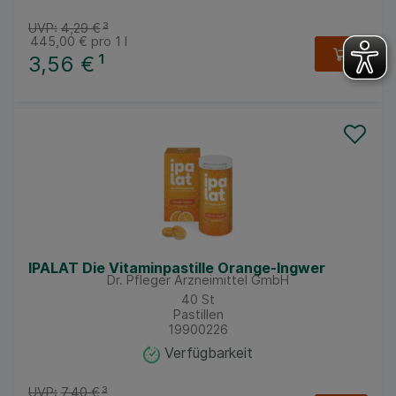
UVP:
4,29 €
³
445,00 €
pro 1 l
3,56 €
¹
IPALAT Die Vitaminpastille Orange-Ingwer
Dr. Pfleger Arzneimittel GmbH
40
St
Pastillen
19900226
Verfügbarkeit
UVP:
7,40 €
³