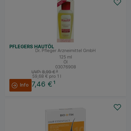
PFLEGERS HAUTÖL
Dr. Pfleger Arzneimittel GmbH
125
ml
Öl
03076908
UVP:
8,99 €
³
59,68 €
pro 1 l
7,46 €
¹
Info