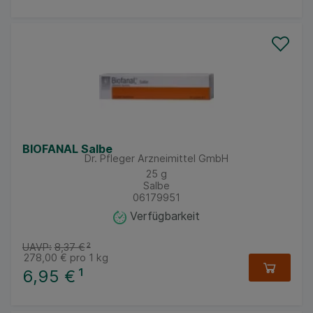
BIOFANAL Salbe
Dr. Pfleger Arzneimittel GmbH
25
g
Salbe
06179951
Verfügbarkeit
UAVP:
8,37 €
²
278,00 €
pro 1 kg
6,95 €
¹