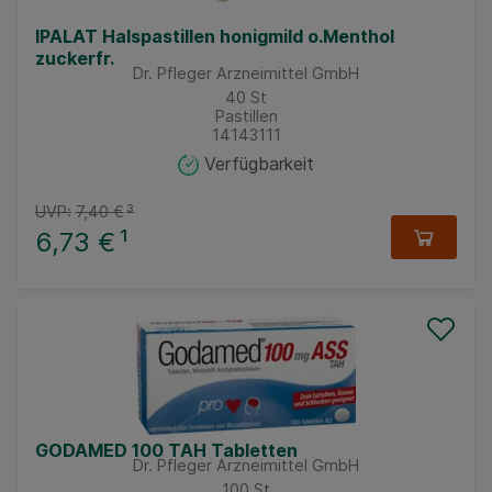
IPALAT Halspastillen honigmild o.Menthol
zuckerfr.
Dr. Pfleger Arzneimittel GmbH
40
St
Pastillen
14143111
Verfügbarkeit
UVP:
7,40 €
³
6,73 €
¹
GODAMED 100 TAH Tabletten
Dr. Pfleger Arzneimittel GmbH
100
St