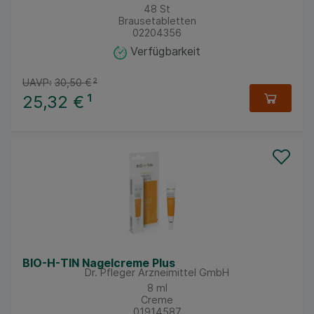
48
St
Brausetabletten
02204356
Verfügbarkeit
UAVP:
30,50 €
²
25,32 €
¹
BIO-H-TIN Nagelcreme Plus
Dr. Pfleger Arzneimittel GmbH
8
ml
Creme
01914587