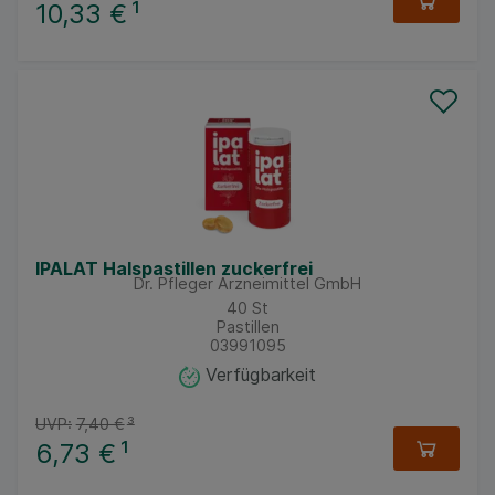
10,33 €
¹
IPALAT Halspastillen zuckerfrei
Dr. Pfleger Arzneimittel GmbH
40
St
Pastillen
03991095
Verfügbarkeit
UVP:
7,40 €
³
6,73 €
¹