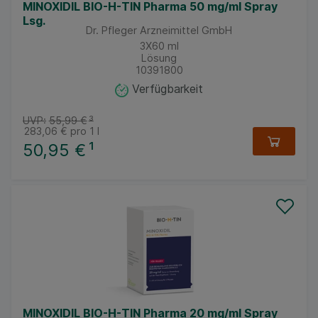
MINOXIDIL BIO-H-TIN Pharma 50 mg/ml Spray
Lsg.
Dr. Pfleger Arzneimittel GmbH
3X60
ml
Lösung
10391800
Verfügbarkeit
UVP:
55,99 €
³
283,06 €
pro 1 l
50,95 €
¹
MINOXIDIL BIO-H-TIN Pharma 20 mg/ml Spray