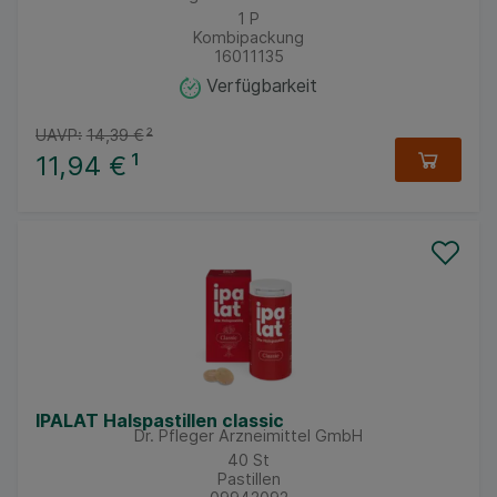
1
P
Kombipackung
16011135
Verfügbarkeit
UAVP:
14,39 €
²
11,94 €
¹
IPALAT Halspastillen classic
Dr. Pfleger Arzneimittel GmbH
40
St
Pastillen