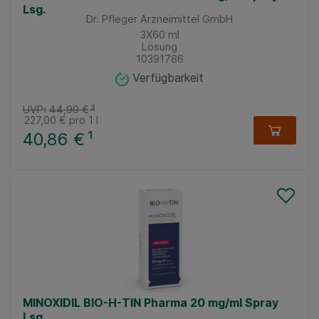
Lsg.
Dr. Pfleger Arzneimittel GmbH
3X60
ml
Lösung
10391786
Verfügbarkeit
UVP:
44,90 €
³
227,00 €
pro 1 l
40,86 €
¹
MINOXIDIL BIO-H-TIN Pharma 20 mg/ml Spray
Lsg.