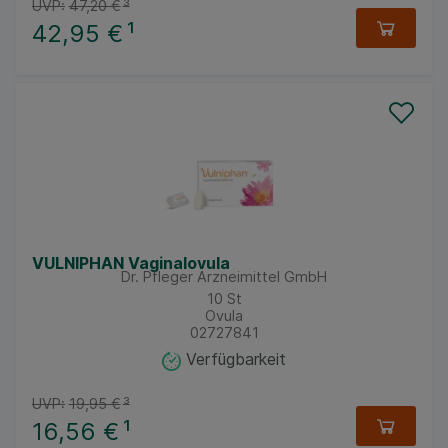
UVP:
47,20 €
³
42,95 €
¹
VULNIPHAN Vaginalovula
Dr. Pfleger Arzneimittel GmbH
10
St
Ovula
02727841
Verfügbarkeit
UVP:
19,95 €
³
16,56 €
¹