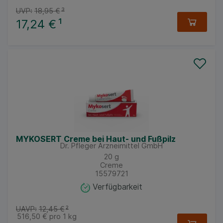
UVP:
18,95 €
³
17,24 €
¹
MYKOSERT Creme bei Haut- und Fußpilz
Dr. Pfleger Arzneimittel GmbH
20
g
Creme
15579721
Verfügbarkeit
UAVP:
12,45 €
²
516,50 €
pro 1 kg