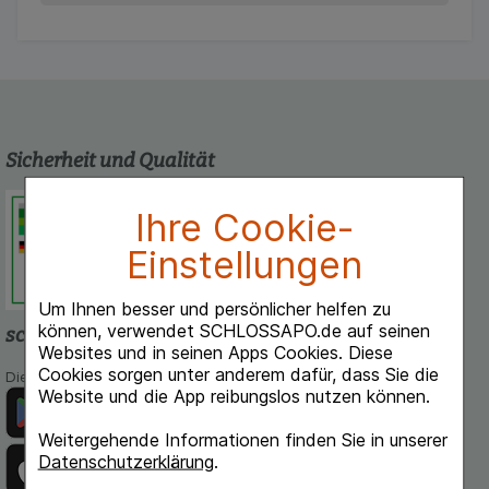
Sicherheit und Qualität
Schlossapo.de ist registriert beim
Ihre Cookie-
Deutschen Institut für Medizinische
Dokumentation und Information.
Einstellungen
Um Ihnen besser und persönlicher helfen zu
können, verwendet SCHLOSSAPO.de auf seinen
schlossapo.de-App
Websites und in seinen Apps Cookies. Diese
Cookies sorgen unter anderem dafür, dass Sie die
Die App von schlossapo.de jetzt mit E-Rezept-Scanner
Website und die App reibungslos nutzen können.
Weitergehende Informationen finden Sie in unserer
Datenschutzerklärung
.