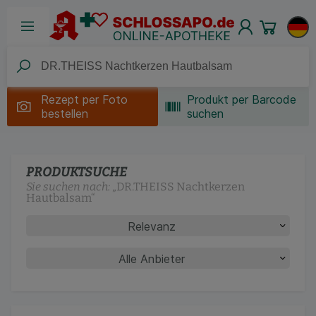
Rezept per
Foto
Produkt per Barcode
bestellen
suchen
PRODUKTSUCHE
Sie suchen nach:
„
DR.THEISS Nachtkerzen
Hautbalsam
“