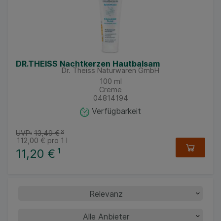
DR.THEISS Nachtkerzen Hautbalsam
Dr. Theiss Naturwaren GmbH
100
ml
Creme
04814194
Verfügbarkeit
UVP:
13,49 €
³
112,00 €
pro 1 l
11,20 €
¹