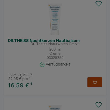
DR.THEISS Nachtkerzen Hautbalsam
Dr. Theiss Naturwaren GmbH
200
ml
Creme
03025259
Verfügbarkeit
UVP:
19,99 €
³
82,95 €
pro 1 l
16,59 €
¹