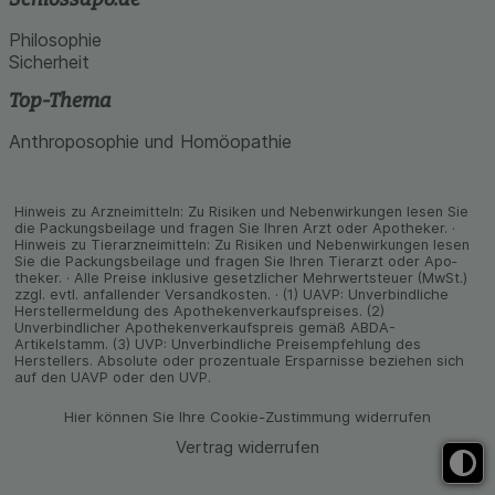
Philosophie
Sicherheit
Top-Thema
Anthroposophie und Homöopathie
Hinweis zu Arzneimitteln: Zu Risiken und Neben­wirkungen lesen Sie
die Packungs­beilage und fragen Sie Ihren Arzt oder Apo­theker. ·
Hinweis zu Tier­arz­nei­mitteln: Zu Risiken und Neben­wirkungen lesen
Sie die Packungs­beilage und fragen Sie Ihren Tier­arzt oder Apo­
theker. · Alle Preise inklusive gesetz­licher Mehrwertsteuer (MwSt.)
zzgl. evtl. anfallender Versand­kosten. · (1) UAVP: Unverbindliche
Herstellermeldung des Apothekenverkaufspreises. (2)
Unverbindlicher Apothekenverkaufspreis gemäß ABDA-
Artikelstamm. (3) UVP: Unverbindliche Preisempfehlung des
Herstellers. Absolute oder prozentuale Ersparnisse beziehen sich
auf den UAVP oder den UVP.
Hier können Sie Ihre Cookie-Zustimmung widerrufen
Vertrag widerrufen