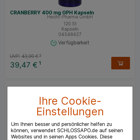
CRANBERRY 400 mg GPH Kapseln
Hecht-Pharma GmbH
120
St
Kapseln
04548427
Verfügbarkeit
UVP:
43,90 €
³
39,47 €
¹
Ihre Cookie-
Einstellungen
Um Ihnen besser und persönlicher helfen zu
können, verwendet SCHLOSSAPO.de auf seinen
Websites und in seinen Apps Cookies. Diese
CRANBERRY 400 mg GPH Kapseln