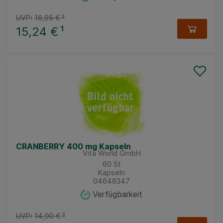
UVP:
16,95 €
³
15,24 €
¹
CRANBERRY 400 mg Kapseln
Vita World GmbH
60
St
Kapseln
04648347
Verfügbarkeit
UVP:
14,90 €
³