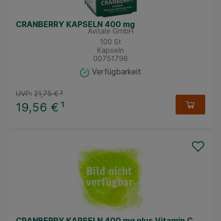
CRANBERRY KAPSELN 400 mg
Avitale GmbH
100
St
Kapseln
00751798
Verfügbarkeit
UVP:
21,75 €
³
19,56 €
¹
CRANBERRY KAPSELN 400 mg plus Vitamin C