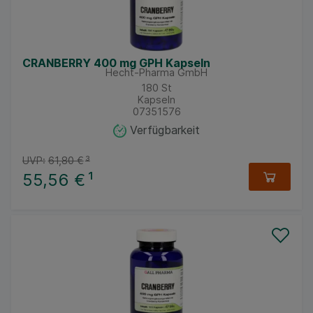
CRANBERRY 400 mg GPH Kapseln
Hecht-Pharma GmbH
180
St
Kapseln
07351576
Verfügbarkeit
UVP:
61,80 €
³
55,56 €
¹