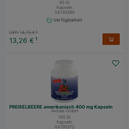
60
St
Kapseln
04130389
Verfügbarkeit
UVP:
14,75 €
³
13,26 €
¹
PREISELBEERE amerikanisch 400 mg Kapseln
Avitale GmbH
100
St
Kapseln
04130372