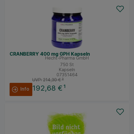
CRANBERRY 400 mg GPH Kapseln
Hecht-Pharma GmbH
750
St
Kapseln
07351464
UVP:
214,30 €
³
192,68 €
¹
Info