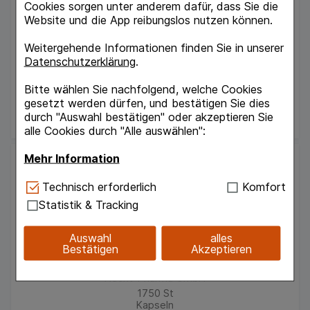
Hecht-Pharma GmbH
Cookies sorgen unter anderem dafür, dass Sie die
60
St
Website und die App reibungslos nutzen können.
Kapseln
04548410
Weitergehende Informationen finden Sie in unserer
Verfügbarkeit
Datenschutzerklärung
.
Bitte wählen Sie nachfolgend, welche Cookies
UVP:
25,20 €
³
gesetzt werden dürfen, und bestätigen Sie dies
22,66 €
¹
durch "Auswahl bestätigen" oder akzeptieren Sie
alle Cookies durch "Alle auswählen":
Mehr Information
Technisch Notwendig:
Hierbei handelt es sich um
Technisch erforderlich
Komfort
Cookies, die für die Grundfunktionen unserer
Statistik & Tracking
Website notwendig sind (z.B. Navigation,
Warenkorb, Kundenkonto), weshalb auf diese nicht
Auswahl
alles
verzichtet werden kann.
Bestätigen
Akzeptieren
CRANBERRY 400 mg GPH Kapseln
Komfort:
Diese Cookies werden genutzt um das
Hecht-Pharma GmbH
Einkaufserlebnis noch ansprechender zu gestalten,
1750
St
beispielsweise für die Wiedererkennung des
Kapseln