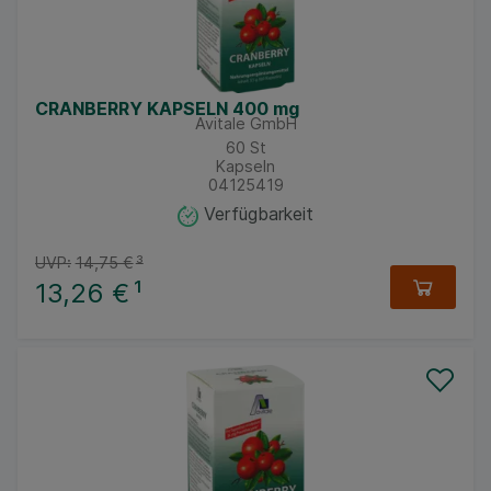
CRANBERRY KAPSELN 400 mg
Avitale GmbH
60
St
Kapseln
04125419
Verfügbarkeit
UVP:
14,75 €
³
13,26 €
¹