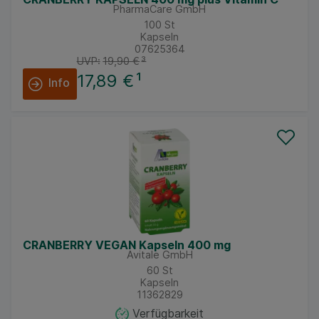
PharmaCare GmbH
100
St
Kapseln
07625364
UVP:
19,90 €
³
17,89 €
¹
Info
CRANBERRY VEGAN Kapseln 400 mg
Avitale GmbH
60
St
Kapseln
11362829
Verfügbarkeit