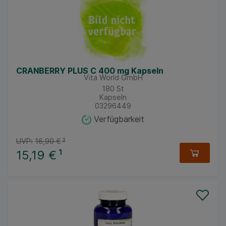
CRANBERRY PLUS C 400 mg Kapseln
Vita World GmbH
180
St
Kapseln
03296449
Verfügbarkeit
UVP:
16,90 €
³
15,19 €
¹