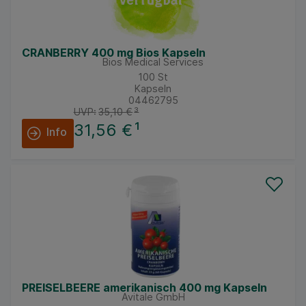
CRANBERRY 400 mg Bios Kapseln
Bios Medical Services
100
St
Kapseln
04462795
UVP:
35,10 €
³
31,56 €
¹
Info
PREISELBEERE amerikanisch 400 mg Kapseln
Avitale GmbH