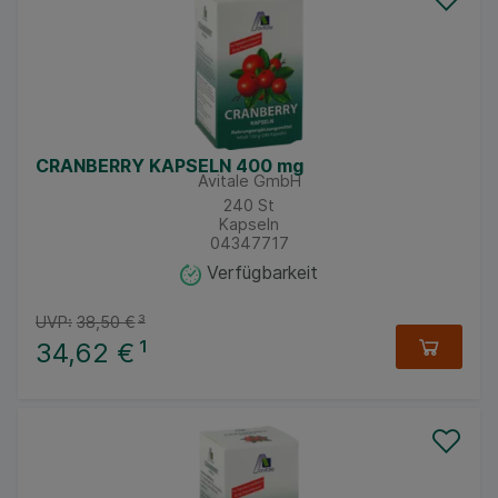
CRANBERRY KAPSELN 400 mg
Avitale GmbH
240
St
Kapseln
04347717
Verfügbarkeit
UVP:
38,50 €
³
34,62 €
¹