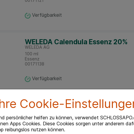
00171121
Verfügbarkeit
WELEDA Calendula Essenz 20%
WELEDA AG
100
ml
Essenz
00171138
Verfügbarkeit
Ihre Cookie-Einstellunge
CALENDULA ESSENZ
WALA Heilmittel GmbH
100
ml
nd persönlicher helfen zu können, verwendet SCHLOSSAPO.
Essenz
inen Apps Cookies. Diese Cookies sorgen unter anderem dafü
01681338
p reibungslos nutzen können.