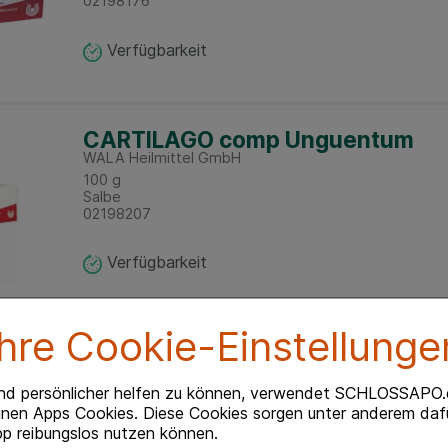
02198176
Verfügbarkeit
CARTILAGO comp Unguentum
WALA Heilmittel GmbH
100
g
Salbe
02198207
Verfügbarkeit
Ihre Cookie-Einstellunge
CARTILAGO comp Unguentum
WALA Heilmittel GmbH
30
g
nd persönlicher helfen zu können, verwendet SCHLOSSAPO.
Salbe
inen Apps Cookies. Diese Cookies sorgen unter anderem dafü
02198199
p reibungslos nutzen können.