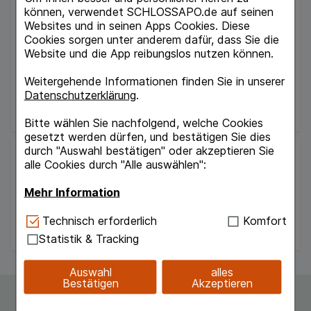
40
St
können, verwendet SCHLOSSAPO.de auf seinen
Pellets
Websites und in seinen Apps Cookies. Diese
00066654
Cookies sorgen unter anderem dafür, dass Sie die
Verfügbarkeit
Website und die App reibungslos nutzen können.
Weitergehende Informationen finden Sie in unserer
UVP:
16,95 €
³
Datenschutzerklärung
.
14,07 €
¹
Bitte wählen Sie nachfolgend, welche Cookies
gesetzt werden dürfen, und bestätigen Sie dies
durch "Auswahl bestätigen" oder akzeptieren Sie
alle Cookies durch "Alle auswählen":
Mehr Information
Technisch Notwendig:
Hierbei handelt es sich um
Technisch erforderlich
Komfort
Anzeige Seite 1 von 1 (5 Artikel)
Cookies, die für die Grundfunktionen unserer
Statistik & Tracking
Website notwendig sind (z.B. Navigation,
Warenkorb, Kundenkonto), weshalb auf diese nicht
Auswahl
alles
verzichtet werden kann.
Bestätigen
Akzeptieren
Komfort:
Diese Cookies werden genutzt um das