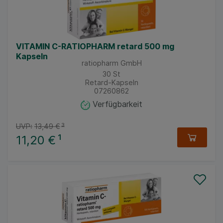
VITAMIN C-RATIOPHARM retard 500 mg
Kapseln
ratiopharm GmbH
30
St
Retard-Kapseln
07260862
Verfügbarkeit
UVP:
13,49 €
³
11,20 €
¹