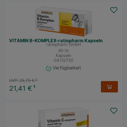
VITAMIN B-KOMPLEX-ratiopharm Kapseln
ratiopharm GmbH
60
St
Kapseln
04132750
Verfügbarkeit
UVP:
25,79 €
³
21,41 €
¹