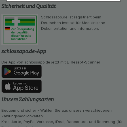
Einkaufserlebnis noch ansprechender zu gestalten,
Sicherheit und Qualität
beispielsweise für die Wiedererkennung des
Besuchers oder unsere Seite an bevorzugte
Schlossapo.de ist registriert beim
Verhaltensweisen (z.B. Spracheinstellung)
Deutschen Institut für Medizinische
anzupassen. Komfort-Cookies ermöglichen es uns
Dokumentation und Information.
auch auf Ihre Bedürfnisse zugeschrittene Inhalte
anzuzeigen und unser Partnerprogramm zu
betreiben.
schlossapo.de-App
Statistik & Tracking:
Hierüber lassen sich
Informationen über die Art und Weise der Nutzung
Die App von schlossapo.de jetzt mit E-Rezept-Scanner
unserer Website sammeln, mit deren Hilfe wir
unsere Website weiter für Sie optimieren können,
den Inhalt auf unserer Website aber auch die
Werbung auf Drittseiten möglichst relevant für Sie
zu gestalten. Bitte beachten Sie, dass Daten
hierfür teilweise an Dritte wie z.B. Google oder
soziale Medien übertragen werden.
Unsere Zahlungsarten
Bequem und sicher - Wählen Sie aus unseren verschiedenen
Zahlungsmöglichkeiten:
Kreditkarte, PayPal,Vorkasse, iDeal, Bancontact und Rechnung (für