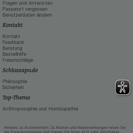
den Inhalt auf unserer Website aber auch die
Fragen und Antworten
Werbung auf Drittseiten möglichst relevant für Sie
Passwort vergessen
zu gestalten. Bitte beachten Sie, dass Daten
Benutzerdaten ändern
hierfür teilweise an Dritte wie z.B. Google oder
soziale Medien übertragen werden.
Kontakt
Kontakt
Feedback
Beratung
Bestellhilfe
Freiumschläge
Schlossapo.de
Philosophie
Sicherheit
Top-Thema
Anthroposophie und Homöopathie
Hinweis zu Arzneimitteln: Zu Risiken und Neben­wirkungen lesen Sie
die Packungs­beilage und fragen Sie Ihren Arzt oder Apo­theker. ·