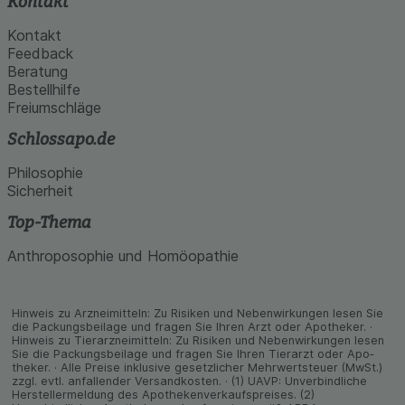
Kontakt
Kontakt
Feedback
Beratung
Bestellhilfe
Freiumschläge
Schlossapo.de
Philosophie
Sicherheit
Top-Thema
Anthroposophie und Homöopathie
Hinweis zu Arzneimitteln: Zu Risiken und Neben­wirkungen lesen Sie
die Packungs­beilage und fragen Sie Ihren Arzt oder Apo­theker. ·
Hinweis zu Tier­arz­nei­mitteln: Zu Risiken und Neben­wirkungen lesen
Sie die Packungs­beilage und fragen Sie Ihren Tier­arzt oder Apo­
theker. · Alle Preise inklusive gesetz­licher Mehrwertsteuer (MwSt.)
zzgl. evtl. anfallender Versand­kosten. · (1) UAVP: Unverbindliche
Herstellermeldung des Apothekenverkaufspreises. (2)