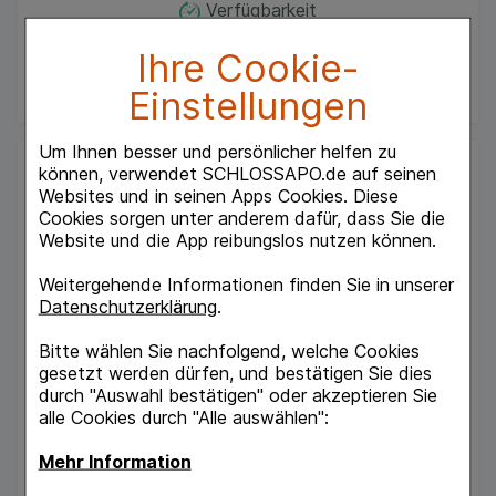
Verfügbarkeit
Ihre Cookie-
UAVP:
95,77 €
²
79,64 €
¹
Einstellungen
Um Ihnen besser und persönlicher helfen zu
können, verwendet SCHLOSSAPO.de auf seinen
Websites und in seinen Apps Cookies. Diese
Cookies sorgen unter anderem dafür, dass Sie die
Website und die App reibungslos nutzen können.
Weitergehende Informationen finden Sie in unserer
Datenschutzerklärung
.
ABNOBAVISCUM Amygdali D 20 Ampullen
Bitte wählen Sie nachfolgend, welche Cookies
gesetzt werden dürfen, und bestätigen Sie dies
8
St
Ampullen
durch "Auswahl bestätigen" oder akzeptieren Sie
ABNOBA GmbH
alle Cookies durch "Alle auswählen":
Verfügbarkeit
Mehr Information
UAVP:
88,96 €
²