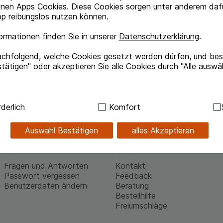
und Rechnung (für Bestandskun
inen Apps Cookies. Diese Cookies sorgen unter anderem dafü
p reibungslos nutzen können.
rmationen finden Sie in unserer
Datenschutzerklärung
.
achfolgend, welche Cookies gesetzt werden dürfen, und best
tätigen" oder akzeptieren Sie alle Cookies durch "Alle auswä
ndig:
Hierbei handelt es sich um Cookies, die für die Grundf
derlich
Komfort
sind (z.B. Navigation, Warenkorb, Kundenkonto), weshalb au
kann.
Auswahl Bestätigen
alles Akzeptieren
kies werden genutzt um das Einkaufserlebnis noch ansprec
Hilfe
Kontakt
lsweise für die Wiedererkennung des Besuchers oder unsere S
Fragen und Antworten
Kontakt
z.B. Spracheinstellung) anzupassen. Komfort-Cookies ermög
Passwort vergessen
Feedback
se zugeschrittene Inhalte anzuzeigen und unser Partnerprog
Benutzerdaten ändern
Beratung
Bestellhilfe
ng:
Hierüber lassen sich Informationen über die Art und Wei
Freiumschläge
mmeln, mit deren Hilfe wir unsere Website weiter für Sie opt
Website aber auch die Werbung auf Drittseiten möglichst rele