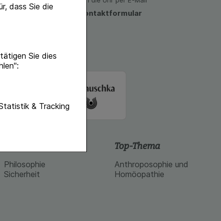
den)
Rund um die Uhr per E-Mail
r, dass Sie die
zum Kontaktformular
ätigen Sie dies
hlen":
unktionen unserer
Statistik & Tracking
f diese nicht
hender zu
Schlossapo.de
Top-Thema
eite an bevorzugte
Philosophie
Anthroposophie und
lichen es uns auch
Sicherheit
Homöopathie
ramm zu betreiben.
se der Nutzung
imieren können, den
vant für Sie zu