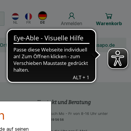
Anmelden
Warenkorb
 Ort
Bonusprogramm
Jobs
Über Schlossapo.de
Kontakt und Beratung
n
 aus unseren
telefonisch Mo - Fr von 8-16 Uhr unter
eiten:
06851-939 56 56
eal, Bancontact
de auf seinen