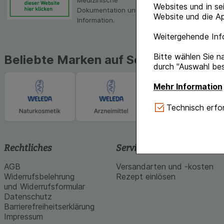
Medizinische
Websites und in se
Dokumentation und
Website und die Ap
Information.
Weitergehende Info
Bitte wählen Sie n
Beliebte Marken auf Schlossapo.de
durch "Auswahl bes
Mehr Information
Technisch Notwe
Technisch erfor
Website notwendig 
verzichtet werden 
Komfort:
Diese Coo
Rechtliches
Service und Info
gestalten, beispie
AGB
Versandarten und -kosten
Verhaltensweisen (
Widerrufsbelehrung
Rezept einlösen
auf Ihre Bedürfnis
und Widerrufsformular
Datenschutz
Statistik & Tracki
Barrierefreiheitserklärung
unserer Website sa
Impressum
Inhalt auf unserer 