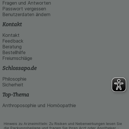
den Inhalt auf unserer Website aber auch die
Fragen und Antworten
Werbung auf Drittseiten möglichst relevant für Sie
Passwort vergessen
zu gestalten. Bitte beachten Sie, dass Daten
Benutzerdaten ändern
hierfür teilweise an Dritte wie z.B. Google oder
soziale Medien übertragen werden.
Kontakt
Kontakt
Feedback
Beratung
Bestellhilfe
Freiumschläge
Schlossapo.de
Philosophie
Sicherheit
Top-Thema
Anthroposophie und Homöopathie
Hinweis zu Arzneimitteln: Zu Risiken und Neben­wirkungen lesen Sie
die Packungs­beilage und fragen Sie Ihren Arzt oder Apo­theker. ·