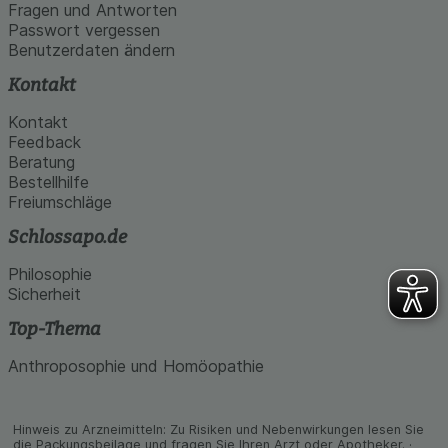
den Inhalt auf unserer Website aber auch die
Fragen und Antworten
Werbung auf Drittseiten möglichst relevant für Sie
Passwort vergessen
zu gestalten. Bitte beachten Sie, dass Daten
Benutzerdaten ändern
hierfür teilweise an Dritte wie z.B. Google oder
soziale Medien übertragen werden.
Kontakt
Kontakt
Feedback
Beratung
Bestellhilfe
Freiumschläge
Schlossapo.de
Philosophie
Sicherheit
Top-Thema
Anthroposophie und Homöopathie
Hinweis zu Arzneimitteln: Zu Risiken und Neben­wirkungen lesen Sie
die Packungs­beilage und fragen Sie Ihren Arzt oder Apo­theker. ·