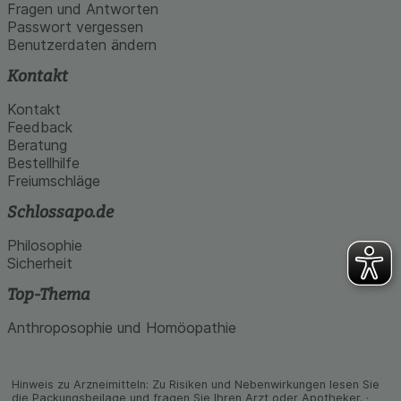
den Inhalt auf unserer Website aber auch die
Fragen und Antworten
Werbung auf Drittseiten möglichst relevant für Sie
Passwort vergessen
zu gestalten. Bitte beachten Sie, dass Daten
Benutzerdaten ändern
hierfür teilweise an Dritte wie z.B. Google oder
soziale Medien übertragen werden.
Kontakt
Kontakt
Feedback
Beratung
Bestellhilfe
Freiumschläge
Schlossapo.de
Philosophie
Sicherheit
Top-Thema
Anthroposophie und Homöopathie
Hinweis zu Arzneimitteln: Zu Risiken und Neben­wirkungen lesen Sie
die Packungs­beilage und fragen Sie Ihren Arzt oder Apo­theker. ·