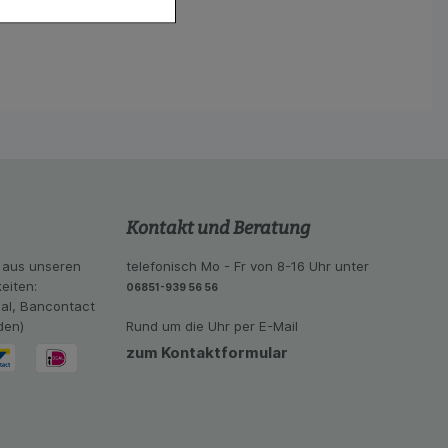
hender zu
eite an bevorzugte
lichen es uns auch
ramm zu betreiben.
se der Nutzung
imieren können, den
vant für Sie zu
oogle oder soziale
Kontakt und Beratung
 aus unseren
telefonisch Mo - Fr von 8-16 Uhr unter
eiten:
06851-939 56 56
eal, Bancontact
den)
Rund um die Uhr per E-Mail
zum Kontaktformular