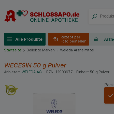
Rezept per
Alle Produkte
Arzne
Foto bestellen
Startseite
Beliebte Marken
Weleda Arzneimittel
WECESIN
50 g
Pulver
Anbieter:
WELEDA AG
PZN:
12903977
Einheit:
50
g
Pulver
Pack