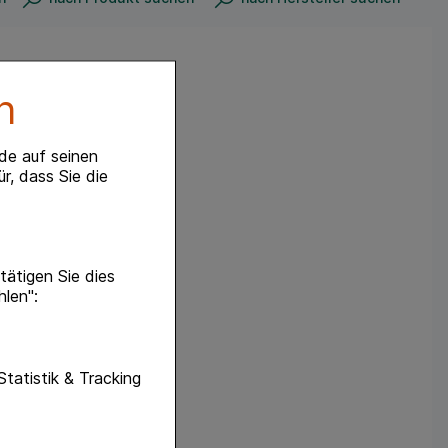
n
de auf seinen
r, dass Sie die
ätigen Sie dies
hlen":
unktionen unserer
Statistik & Tracking
f diese nicht