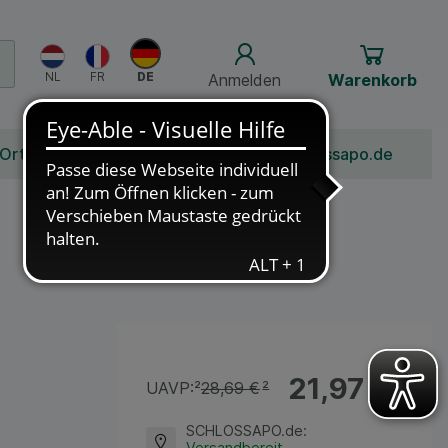
Anmelden
Warenkorb
 Ort
Bonusprogramm
Jobs
Über Schlossapo.de
21,97 €
¹
UAVP:
²
28,69 €
²
SCHLOSSAPO.de
:
Versandbereit