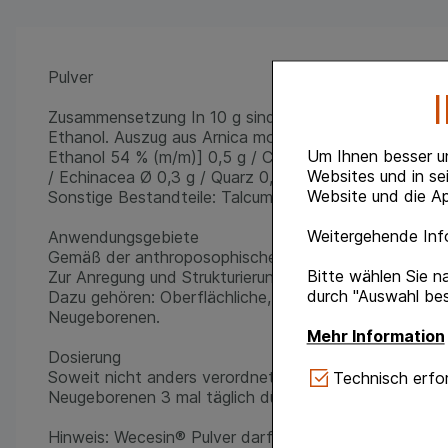
Pulver
Zusammensetzung In 10 g sind verarbeitet:
Ethanol. Auszug aus Arnica montana, Planta tota rec. 
Um Ihnen besser u
Ethanol 54 % (m/m)] 0,5 g / Calendula officinalis 2a 
Websites und in se
/ Echinacea Ø 0,3 g / Quarz 0,01 g / Stibium metallic
Website und die Ap
Sonstige Bestandteile: Talcum.
Weitergehende Info
Anwendungsgebiete
Gemäß der anthroposophischen Menschen- und Natur
Bitte wählen Sie n
Zur Anregung und Strukturierung der Haut- und Schlei
durch "Auswahl bes
Dazu gehören: Oberflächliche, abtrocknende Wunden 
Neugeborenen.
Mehr Information
Dosierung
Technisch Notwe
Soweit nicht anders verordnet, das Pulver bei Hauterk
Technisch erfor
Website notwendig 
Neugeborenen 3 mal täglich dünn auf die betroffenen 
verzichtet werden 
Hinweis: Wecesin® Pulver darf nicht in die Atemwege 