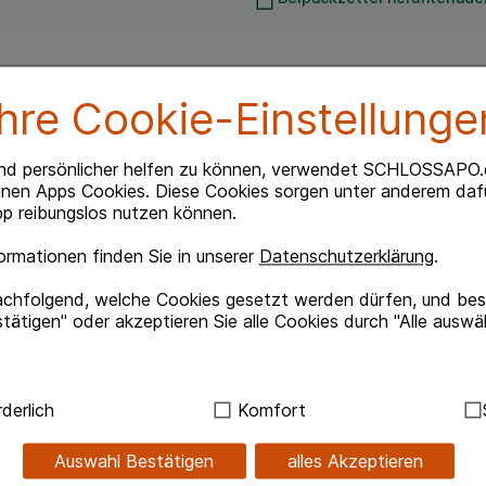
Ihre Cookie-Einstellunge
[Pflanze zu Auszugsmittel = 1:1,1; Auszugsmittel:
nd persönlicher helfen zu können, verwendet SCHLOSSAPO.
Ø 0,297 g / Echinacea purpurea, Planta tota Ø 0,088 g
inen Apps Cookies. Diese Cookies sorgen unter anderem dafü
um praeparatum 0,01 g.
p reibungslos nutzen können.
rmationen finden Sie in unserer
Datenschutzerklärung
.
erkenntnis.
achfolgend, welche Cookies gesetzt werden dürfen, und best
mhautregeneration.
tätigen" oder akzeptieren Sie alle Cookies durch "Alle auswä
und Ekzeme sowie zur Nabelpflege bei
ndig:
Hierbei handelt es sich um Cookies, die für die Grundf
rankungen 1 — 2 mal täglich, zur Nabelpflege bei
derlich
Komfort
sind (z.B. Navigation, Warenkorb, Kundenkonto), weshalb au
Stellen aufstreuen.
kann.
Auswahl Bestätigen
alles Akzeptieren
gelangen. Deshalb soll das Pulver, insbesondere bei