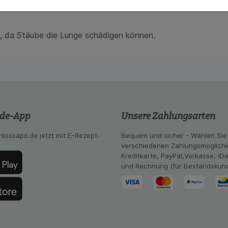
kies werden genutzt um das Einkaufserlebnis noch ansprec
ut werden.
lsweise für die Wiedererkennung des Besuchers oder unsere S
z.B. Spracheinstellung) anzupassen. Komfort-Cookies ermög
se zugeschrittene Inhalte anzuzeigen und unser Partnerprog
, da Stäube die Lunge schädigen können.
ng:
Hierüber lassen sich Informationen über die Art und Wei
mmeln, mit deren Hilfe wir unsere Website weiter für Sie opt
Website aber auch die Werbung auf Drittseiten möglichst rele
achten Sie, dass Daten hierfür teilweise an Dritte wie z.B. G
 werden.
.de-App
Unsere Zahlungsarten
hlossapo.de jetzt mit E-Rezept-
Bequem und sicher - Wählen Sie
verschiedenen Zahlungsmöglichk
Kreditkarte, PayPal,Vorkasse, iD
und Rechnung (für Bestandskun