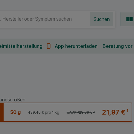
Suchen
imittelherstellung
App herunterladen
Beratung vor
ungsgrößen
21,97 €
¹
50 g
439,40 €
pro 1 kg
UAVP:
²
28,69 €
²