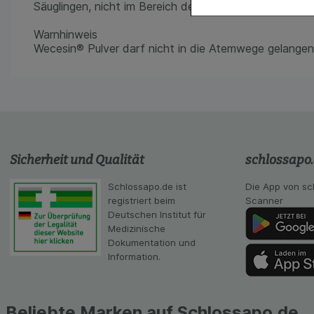
Komfort:
Diese Coo
Säuglingen, nicht im Bereich des Gesichtes aufgestre
gestalten, beispie
Verhaltensweisen (
Warnhinweis
auf Ihre Bedürfnis
Wecesin® Pulver darf nicht in die Atemwege gelangen
Statistik & Tracki
unserer Website sa
Inhalt auf unserer 
gestalten. Bitte be
Medien übertragen
Sicherheit und Qualität
schlossapo
Schlossapo.de ist
Die App von sc
registriert beim
Scanner
Deutschen Institut für
Medizinische
Dokumentation und
Information.
Beliebte Marken auf Schlossapo.de