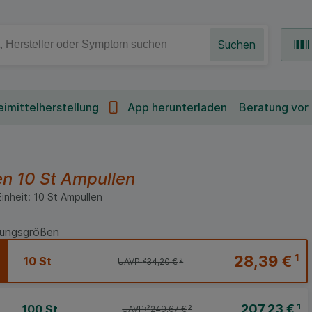
Suchen
imittelherstellung
App herunterladen
Beratung vor
en
10 St
Ampullen
Einheit:
10
St
Ampullen
ungsgrößen
28,39 €
¹
10 St
UAVP:
²
34,20 €
²
207,23 €
¹
100 St
UAVP:
²
249,67 €
²