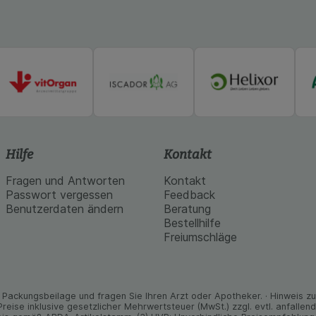
Hilfe
Kontakt
Fragen und Antworten
Kontakt
Passwort vergessen
Feedback
Benutzerdaten ändern
Beratung
Bestellhilfe
Freiumschläge
Packungs­beilage und fragen Sie Ihren Arzt oder Apo­theker. · Hinweis zu T
 Preise inklusive gesetz­licher Mehrwertsteuer (MwSt.) zzgl. evtl. anfalle