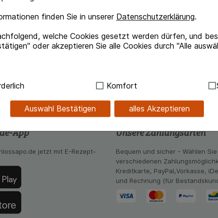
rmationen finden Sie in unserer
Datenschutzerklärung
.
achfolgend, welche Cookies gesetzt werden dürfen, und best
ne Angabe einer therapeutischen Indikation.
tätigen" oder akzeptieren Sie alle Cookies durch "Alle auswä
er Rat einzuholen.
ndig:
Hierbei handelt es sich um Cookies, die für die Grundf
derlich
Komfort
sind (z.B. Navigation, Warenkorb, Kundenkonto), weshalb au
kann.
Auswahl Bestätigen
alles Akzeptieren
kies werden genutzt um das Einkaufserlebnis noch ansprec
.de-App
Unsere Zahlungsarten
lsweise für die Wiedererkennung des Besuchers oder unsere S
z.B. Spracheinstellung) anzupassen. Komfort-Cookies ermög
hlossapo.de jetzt mit E-Rezept-
Bequem und sicher - Wählen Sie
se zugeschrittene Inhalte anzuzeigen und unser Partnerprog
verschiedenen Zahlungsmöglichk
Kreditkarte, PayPal,Vorkasse, iD
ng:
Hierüber lassen sich Informationen über die Art und Wei
und Rechnung (für Bestandskun
mmeln, mit deren Hilfe wir unsere Website weiter für Sie opt
Website aber auch die Werbung auf Drittseiten möglichst rele
achten Sie, dass Daten hierfür teilweise an Dritte wie z.B. G
 werden.