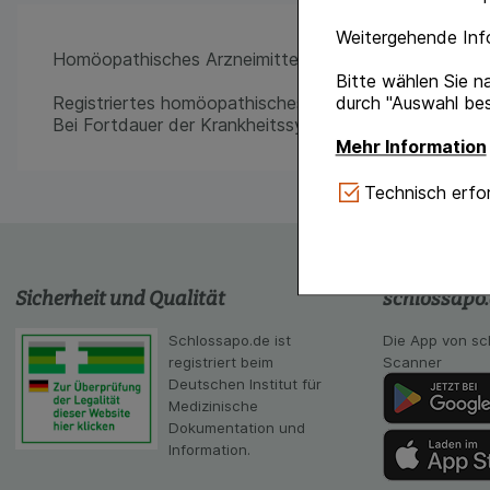
Weitergehende Info
Homöopathisches Arzneimittel
Bitte wählen Sie n
Registriertes homöopathisches Arzneimittel, daher oh
durch "Auswahl bes
Bei Fortdauer der Krankheitssymptome ist medizinisch
Mehr Information
Technisch Notwe
Technisch erfor
Website notwendig 
verzichtet werden 
Komfort:
Diese Coo
Sicherheit und Qualität
schlossapo
gestalten, beispie
Verhaltensweisen (
Schlossapo.de ist
Die App von sc
auf Ihre Bedürfnis
registriert beim
Scanner
Deutschen Institut für
Statistik & Tracki
Medizinische
unserer Website sa
Dokumentation und
Inhalt auf unserer 
Information.
gestalten. Bitte be
Medien übertragen