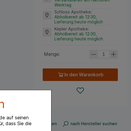
Werktag
Schloss Apotheke
:
Abholbereit ab 12:30,
Lieferung heute möglich
Kepler Apotheke
:
Abholbereit ab 12:30,
Lieferung heute möglich
Menge:
In den Warenkorb
n
de auf seinen
r, dass Sie die
n
nach Produkt suchen
nach Hersteller suchen