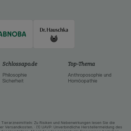
Schlossapo.de
Top-Thema
Philosophie
Anthroposophie und
Sicherheit
Homöopathie
ier­arz­nei­mitteln: Zu Risiken und Neben­wirkungen lesen Sie die
nder Versand­kosten. · (1) UAVP: Unverbindliche Herstellermeldung des