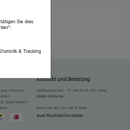
ätigen Sie dies
hlen":
unktionen unserer
Statistik & Tracking
f diese nicht
hender zu
Kontakt und Beratung
eite an bevorzugte
lichen es uns auch
 aus unseren
telefonisch Mo - Fr von 8-16 Uhr unter
ramm zu betreiben.
eiten:
06851-939 56 56
eal, Bancontact
se der Nutzung
den)
Rund um die Uhr per E-Mail
imieren können, den
vant für Sie zu
zum Kontaktformular
oogle oder soziale