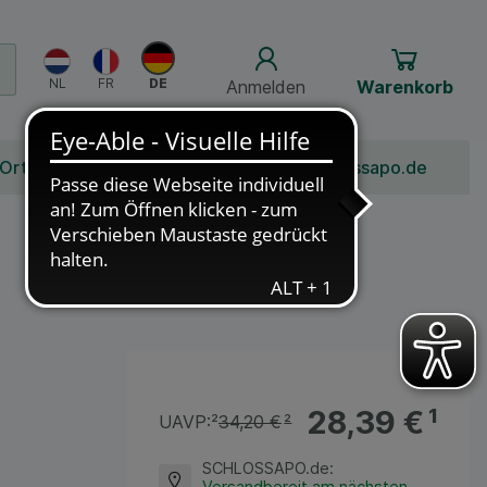
Anmelden
Warenkorb
 Ort
Bonusprogramm
Jobs
Über Schlossapo.de
28,39 €
¹
UAVP:
²
34,20 €
²
SCHLOSSAPO.de
:
Versandbereit am nächsten