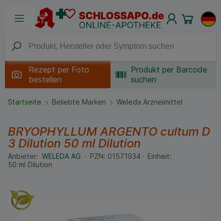
Rezept per
Foto
Produkt per Barcode
bestellen
suchen
Startseite
Beliebte Marken
Weleda Arzneimittel
BRYOPHYLLUM ARGENTO cultum D
3 Dilution
50 ml
Dilution
Anbieter:
WELEDA AG
PZN:
01571934
Einheit:
50
ml
Dilution