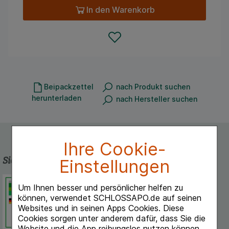
In den Warenkorb
Beipackzettel
nach Produkt suchen
herunterladen
nach Hersteller suchen
Ihre Cookie-
Sicherheit und Qualität
Einstellungen
Schlossapo.de ist registriert beim
Um Ihnen besser und persönlicher helfen zu
Deutschen Institut für Medizinische
können, verwendet SCHLOSSAPO.de auf seinen
Dokumentation und Information.
Websites und in seinen Apps Cookies. Diese
Cookies sorgen unter anderem dafür, dass Sie die
Website und die App reibungslos nutzen können.