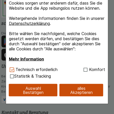
Cookies sorgen unter anderem dafür, dass Sie die
Dokumentation und Information.
Website und die App reibungslos nutzen können.
Weitergehende Informationen finden Sie in unserer
schlossapo.de-App
Datenschutzerklärung
.
Bitte wählen Sie nachfolgend, welche Cookies
Die App von schlossapo.de jetzt mit E-Rezept-Scanner
gesetzt werden dürfen, und bestätigen Sie dies
durch "Auswahl bestätigen" oder akzeptieren Sie
alle Cookies durch "Alle auswählen":
Mehr Information
Unsere Zahlungsarten
Technisch Notwendig:
Hierbei handelt es sich um
Technisch erforderlich
Komfort
Cookies, die für die Grundfunktionen unserer
Statistik & Tracking
Bequem und sicher - Wählen Sie aus unseren verschiedenen
Website notwendig sind (z.B. Navigation,
Zahlungsmöglichkeiten:
Warenkorb, Kundenkonto), weshalb auf diese nicht
Kreditkarte, PayPal,Vorkasse, iDeal, Bancontact und Rechnung (für
Auswahl
alles
verzichtet werden kann.
Bestandskunden)
Bestätigen
Akzeptieren
Komfort:
Diese Cookies werden genutzt um das
Einkaufserlebnis noch ansprechender zu gestalten,
beispielsweise für die Wiedererkennung des
Kontakt und Beratung