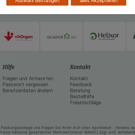
Auswahl Bestätigen
alles Akzeptieren
kies werden genutzt um das Einkaufserlebnis noch ansprec
lsweise für die Wiedererkennung des Besuchers oder unsere S
z.B. Spracheinstellung) anzupassen. Komfort-Cookies ermög
se zugeschrittene Inhalte anzuzeigen und unser Partnerprog
ng:
Hierüber lassen sich Informationen über die Art und Wei
mmeln, mit deren Hilfe wir unsere Website weiter für Sie opt
Website aber auch die Werbung auf Drittseiten möglichst rele
achten Sie, dass Daten hierfür teilweise an Dritte wie z.B. G
 werden.
Hilfe
Kontakt
Fragen und Antworten
Kontakt
Passwort vergessen
Feedback
Benutzerdaten ändern
Beratung
Bestellhilfe
Freiumschläge
Packungs­beilage und fragen Sie Ihren Arzt oder Apo­theker. · Hinweis zu T
 Preise inklusive gesetz­licher Mehrwertsteuer (MwSt.) zzgl. evtl. anfalle