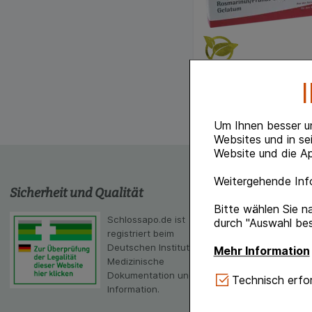
Um Ihnen besser u
Websites und in se
Website und die Ap
Weitergehende Info
Sicherheit und Qualität
schlossapo
Bitte wählen Sie n
Schlossapo.de ist
Die App von sc
durch "Auswahl bes
registriert beim
Scanner
Deutschen Institut für
Mehr Information
Medizinische
Dokumentation und
Technisch Notwe
Technisch erfor
Information.
Website notwendig 
verzichtet werden 