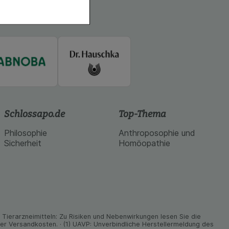
hender zu
eite an bevorzugte
lichen es uns auch
ramm zu betreiben.
se der Nutzung
imieren können, den
vant für Sie zu
oogle oder soziale
Schlossapo.de
Top-Thema
Philosophie
Anthroposophie und
Sicherheit
Homöopathie
ier­arz­nei­mitteln: Zu Risiken und Neben­wirkungen lesen Sie die
nder Versand­kosten. · (1) UAVP: Unverbindliche Herstellermeldung des