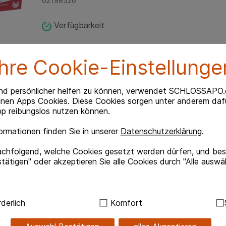
02198526
Verfügbarkeit
Ihre Cookie-Einstellunge
nd persönlicher helfen zu können, verwendet SCHLOSSAPO.
inen Apps Cookies. Diese Cookies sorgen unter anderem dafü
p reibungslos nutzen können.
rmationen finden Sie in unserer
Datenschutzerklärung
.
.de-App
Unsere Zahlungsarten
achfolgend, welche Cookies gesetzt werden dürfen, und best
hlossapo.de jetzt mit E-Rezept-
Bequem und sicher - Wählen Sie
tätigen" oder akzeptieren Sie alle Cookies durch "Alle auswä
verschiedenen Zahlungsmöglichk
Kreditkarte, PayPal,Vorkasse, iD
und Rechnung (für Bestandskun
ndig:
Hierbei handelt es sich um Cookies, die für die Grundf
derlich
Komfort
sind (z.B. Navigation, Warenkorb, Kundenkonto), weshalb au
kann.