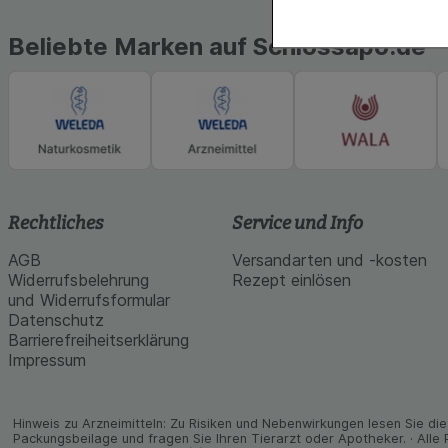
Komfort:
Diese Coo
Beliebte Marken auf Schlossapo.de
gestalten, beispie
Verhaltensweisen (
auf Ihre Bedürfnis
Statistik & Tracki
unserer Website sa
Inhalt auf unserer 
gestalten. Bitte be
Medien übertragen
Rechtliches
Service und Info
AGB
Versandarten und -kosten
Widerrufsbelehrung
Rezept einlösen
und Widerrufsformular
Datenschutz
Barrierefreiheitserklärung
Impressum
Hinweis zu Arzneimitteln: Zu Risiken und Neben­wirkungen lesen Sie die 
Packungs­beilage und fragen Sie Ihren Tier­arzt oder Apo­theker. · Alle