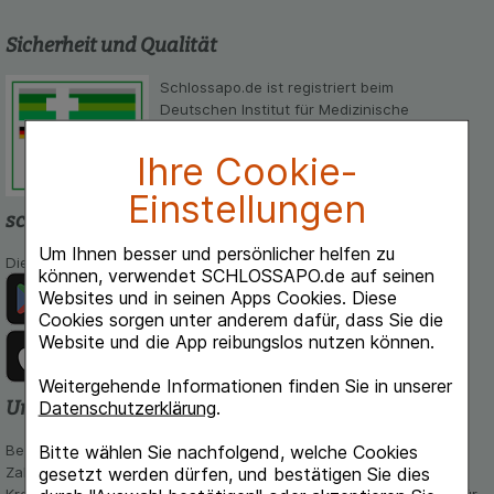
Sicherheit und Qualität
Schlossapo.de ist registriert beim
Deutschen Institut für Medizinische
Dokumentation und Information.
Ihre Cookie-
Einstellungen
schlossapo.de-App
Um Ihnen besser und persönlicher helfen zu
Die App von schlossapo.de jetzt mit E-Rezept-Scanner
können, verwendet SCHLOSSAPO.de auf seinen
Websites und in seinen Apps Cookies. Diese
Cookies sorgen unter anderem dafür, dass Sie die
Website und die App reibungslos nutzen können.
Weitergehende Informationen finden Sie in unserer
Unsere Zahlungsarten
Datenschutzerklärung
.
Bequem und sicher - Wählen Sie aus unseren verschiedenen
Bitte wählen Sie nachfolgend, welche Cookies
Zahlungsmöglichkeiten:
gesetzt werden dürfen, und bestätigen Sie dies
Kreditkarte, PayPal,Vorkasse, iDeal, Bancontact und Rechnung (für