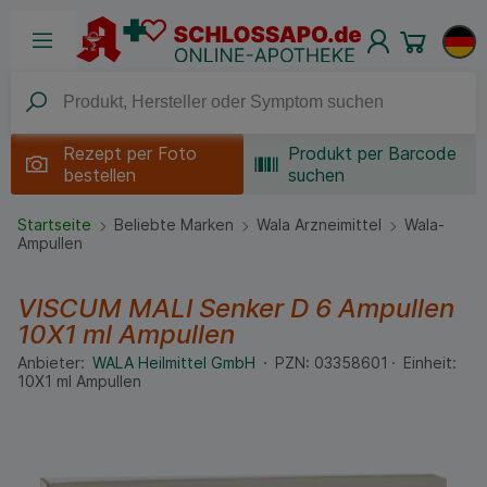
Rezept per
Foto
Produkt per Barcode
bestellen
suchen
Startseite
Beliebte Marken
Wala Arzneimittel
Wala-
Ampullen
VISCUM MALI Senker D 6 Ampullen
10X1 ml
Ampullen
Anbieter:
WALA Heilmittel GmbH
PZN:
03358601
Einheit:
10X1
ml
Ampullen