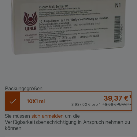
Packungsgrößen
39,37 €
¹
10X1 ml
3.937,00 €
pro 1 l
48,06 €
²
UAVP:
²
Sie müssen
sich anmelden
um die
Verfügbarkeitsbenachrichtigung in Anspruch nehmen zu
können.