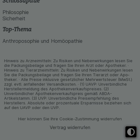
Schlossapo.de
Philosophie
Sicherheit
Top-Thema
Anthroposophie und Homöopathie
Hinweis zu Arzneimitteln: Zu Risiken und Neben­wirkungen lesen Sie
die Packungs­beilage und fragen Sie Ihren Arzt oder Apo­theker. ·
Hinweis zu Tier­arz­nei­mitteln: Zu Risiken und Neben­wirkungen lesen
Sie die Packungs­beilage und fragen Sie Ihren Tier­arzt oder Apo­
theker. · Alle Preise inklusive gesetz­licher Mehrwertsteuer (MwSt.)
zzgl. evtl. anfallender Versand­kosten. · (1) UAVP: Unverbindliche
Herstellermeldung des Apothekenverkaufspreises. (2)
Unverbindlicher Apothekenverkaufspreis gemäß ABDA-
Artikelstamm. (3) UVP: Unverbindliche Preisempfehlung des
Herstellers. Absolute oder prozentuale Ersparnisse beziehen sich
auf den UAVP oder den UVP.
Hier können Sie Ihre Cookie-Zustimmung widerrufen
Vertrag widerrufen