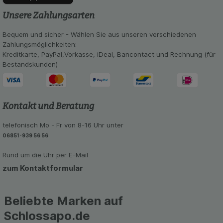
Statistik & Tracking:
Hierüber lassen sich
Unsere Zahlungsarten
Informationen über die Art und Weise der Nutzung
unserer Website sammeln, mit deren Hilfe wir
Bequem und sicher - Wählen Sie aus unseren verschiedenen
unsere Website weiter für Sie optimieren können,
Zahlungsmöglichkeiten:
den Inhalt auf unserer Website aber auch die
Kreditkarte, PayPal,Vorkasse, iDeal, Bancontact und Rechnung (für
Werbung auf Drittseiten möglichst relevant für Sie
Bestandskunden)
zu gestalten. Bitte beachten Sie, dass Daten
hierfür teilweise an Dritte wie z.B. Google oder
soziale Medien übertragen werden.
Kontakt und Beratung
telefonisch Mo - Fr von 8-16 Uhr unter
06851-939 56 56
Rund um die Uhr per E-Mail
zum Kontaktformular
Beliebte Marken auf
Schlossapo.de