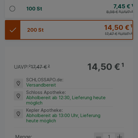
7,45 €
¹
100 St
8,98 €
²
UAVP:
²
14,50 €
¹
200 St
17,47 €
²
UAVP:
²
14,50 €
¹
UAVP:
²
17,47 €
²
SCHLOSSAPO.de
:
Versandbereit
Schloss Apotheke
:
Abholbereit ab 12:30, Lieferung heute
möglich
Kepler Apotheke
:
Abholbereit ab 13:00 Uhr, Lieferung
heute möglich
Menge: