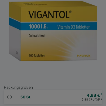
Packungsgrößen
4,88 €
¹
50 St
5,88 €
²
UAVP:
²