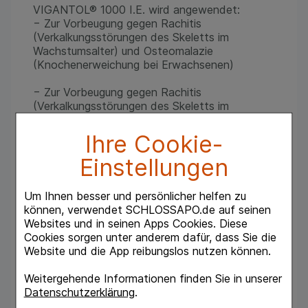
VIGANTOL® 1000 I.E. wird angewendet:
− Zur Vorbeugung gegen Rachitis
(Verkalkungsstörungen des Skeletts im
Wachstumsalter) und Osteomalazie
(Knochenerweichung bei Erwachsenen)
− Zur Vorbeugung gegen Rachitis
(Verkalkungsstörungen des Skeletts im
Wachstumsalter) bei Frühgeborenen
Ihre Cookie-
− Zur Vorbeugung bei erkennbarem Risiko einer
Einstellungen
Vitamin-D-Mangelerkrankung bei ansonsten
Gesundenohne Resorptions störung (Störung
der Aufnahme von Vitamin D im Darm) bei
Um Ihnen besser und persönlicher helfen zu
Kindern und Erwachsenen
können, verwendet SCHLOSSAPO.de auf seinen
Websites und in seinen Apps Cookies. Diese
− Zur unterstützenden Behandlung der
Cookies sorgen unter anderem dafür, dass Sie die
Osteoporose (Abbau des Knochengewebes)
Website und die App reibungslos nutzen können.
bei Erwachsenen
Weitergehende Informationen finden Sie in unserer
Dieses Arzneimittel enthält Sucrose.
Datenschutzerklärung
.