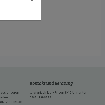
f diese nicht
hender zu
eite an bevorzugte
lichen es uns auch
ramm zu betreiben.
se der Nutzung
imieren können, den
vant für Sie zu
oogle oder soziale
Kontakt und Beratung
 aus unseren
telefonisch Mo - Fr von 8-16 Uhr unter
eiten:
06851-939 56 56
eal, Bancontact