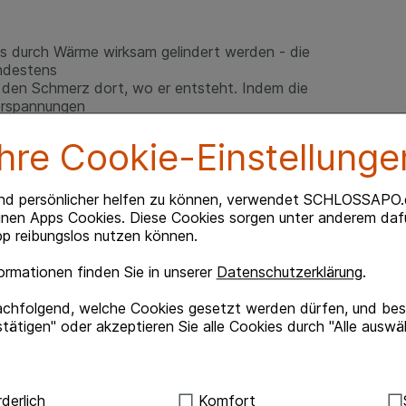
 durch Wärme wirksam gelindert werden - die
ndestens
 den Schmerz dort, wo er entsteht. Indem die
erspannungen
mperatur von ca. 40 Grad ist innerhalb einer halben
nt diese
Ihre Cookie-Einstellunge
re eignet sich auch für stillende Mütter.
nd persönlicher helfen zu können, verwendet SCHLOSSAPO.
inen Apps Cookies. Diese Cookies sorgen unter anderem dafü
p reibungslos nutzen können.
erwegs oder im Büro unter der Kleidung getragen
rmationen finden Sie in unserer
Datenschutzerklärung
.
fen oder auf sonstige Art erwärmt werden -
achfolgend, welche Cookies gesetzt werden dürfen, und best
tätigen" oder akzeptieren Sie alle Cookies durch "Alle auswä
 nachts tragen
gerschaft sollte erst ein Arzt konsultiert werden
 wollen, so konsultieren Sie bitte vorher Ihren Arzt
ndig:
Hierbei handelt es sich um Cookies, die für die Grundf
derlich
Komfort