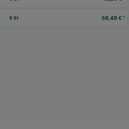
58,48 €
¹
9 St