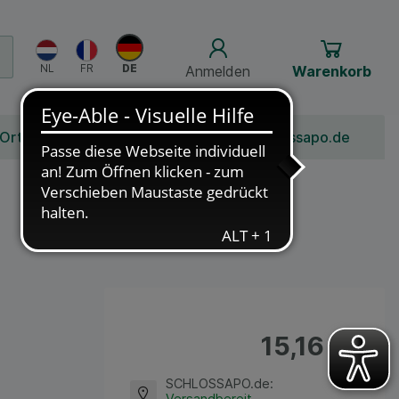
Anmelden
Warenkorb
 Ort
Bonusprogramm
Jobs
Über Schlossapo.de
15,16 €
¹
SCHLOSSAPO.de
:
Versandbereit