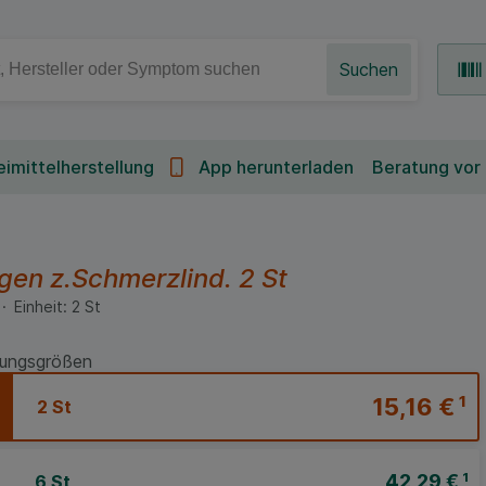
Suchen
imittelherstellung
App herunterladen
Beratung vor
en z.Schmerzlind.
2 St
Einheit:
2
St
ungsgrößen
15,16 €
¹
2 St
42,29 €
¹
6 St