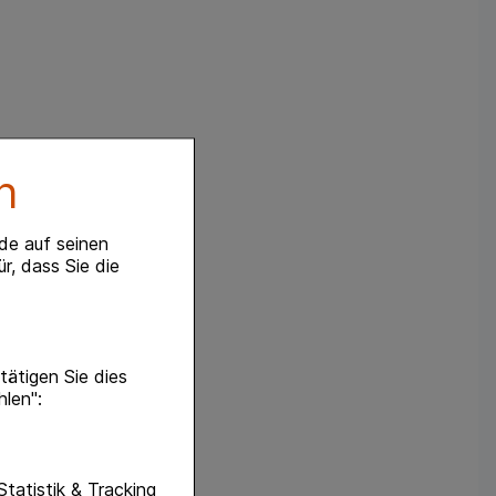
n
de auf seinen
r, dass Sie die
ätigen Sie dies
hlen":
unktionen unserer
Statistik & Tracking