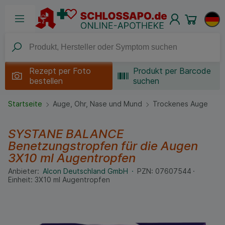
Rezept per
Foto
Produkt per Barcode
bestellen
suchen
Startseite
Auge, Ohr, Nase und Mund
Trockenes Auge
SYSTANE BALANCE
Benetzungstropfen für die Augen
3X10 ml
Augentropfen
Anbieter:
Alcon Deutschland GmbH
PZN:
07607544
Einheit:
3X10
ml
Augentropfen