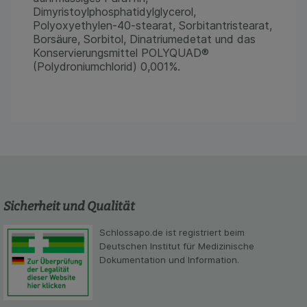
zu gestalten. Bitte beachten Sie, dass Daten
Dimyristoylphosphatidylglycerol,
hierfür teilweise an Dritte wie z.B. Google oder
Polyoxyethylen-40-stearat, Sorbitantristearat,
soziale Medien übertragen werden.
Borsäure, Sorbitol, Dinatriumedetat und das
Konservierungsmittel POLYQUAD®
(Polydroniumchlorid) 0,001%.
Sicherheit und Qualität
Schlossapo.de ist registriert beim
Deutschen Institut für Medizinische
Dokumentation und Information.