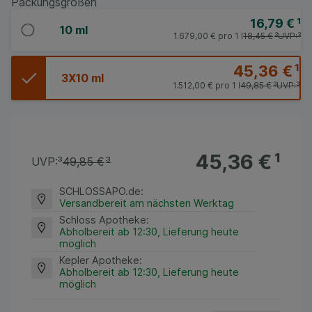
Packungsgrößen
16,79 €
¹
10 ml
1.679,00 €
pro 1 l
18,45 €
³
UVP:
³
45,36 €
¹
3X10 ml
1.512,00 €
pro 1 l
49,85 €
³
UVP:
³
45,36 €
¹
UVP:
³
49,85 €
³
SCHLOSSAPO.de
:
Versandbereit am nächsten Werktag
Schloss Apotheke
:
Abholbereit ab 12:30, Lieferung heute
möglich
Kepler Apotheke
:
Abholbereit ab 12:30, Lieferung heute
möglich