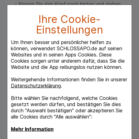
- Neigen Sie den Kopf nach hinten und ziehen
Sie das Unterlid sanft nach unten.
Ihre Cookie-
- Halten Sie das Fläschchen dicht über das
Auge.
Einstellungen
- Geben Sie 1 Tropfen des Tränenersatzmittels
ins Auge und blinzeln Sie.
- Fertig! Die künstlichen Tränen verteilen sich
Um Ihnen besser und persönlicher helfen zu
nun gleichmäßig auf der gesamten
können, verwendet SCHLOSSAPO.de auf seinen
Augenoberfläche.
Websites und in seinen Apps Cookies. Diese
Cookies sorgen unter anderem dafür, dass Sie die
Anwendungsgebiet
Website und die App reibungslos nutzen können.
Systane® BALANCE Benetzungstropfen sind
zur Unterstützung der therapeutischen
Weitergehende Informationen finden Sie in unserer
Linderung dieser Beschwerden geeignet:
Datenschutzerklärung
.
- tränende Augen* (z. B. durch Lipidmangel im
Bitte wählen Sie nachfolgend, welche Cookies
Tränenfilm)
gesetzt werden dürfen, und bestätigen Sie dies
- trockene Augen (z. B. durch eine Meibom-
durch "Auswahl bestätigen" oder akzeptieren Sie
Drüsen-Dysfunktion)
alle Cookies durch "Alle auswählen":
*Form des trockenen Auges
Mehr Information
Inhaltsstoffe (Auszug)4